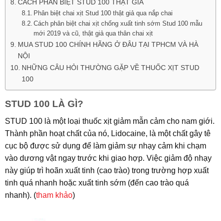
CÁCH PHÂN BIỆT STUD 100 THẬT GIẢ
Phân biệt chai xịt Stud 100 thật giả qua nắp chai
Cách phân biệt chai xịt chống xuất tinh sớm Stud 100 mẫu
mới 2019 và cũ, thật giả qua thân chai xịt
MUA STUD 100 CHÍNH HÃNG Ở ĐÂU TẠI TPHCM VÀ HÀ
NỘI
NHỮNG CÂU HỎI THƯỜNG GẶP VỀ THUỐC XỊT STUD
100
STUD 100 LÀ GÌ?
STUD 100 là một loại thuốc xịt giảm mẫn cảm cho nam giới.
Thành phần hoạt chất của nó, Lidocaine, là một chất gây tê
cục bộ được sử dụng để làm giảm sự nhạy cảm khi chạm
vào dương vật ngay trước khi giao hợp. Việc giảm độ nhạy
này giúp trì hoãn xuất tinh (cao trào) trong trường hợp xuất
tinh quá nhanh hoặc xuất tinh sớm (đến cao trào quá
nhanh). (
tham khảo
)