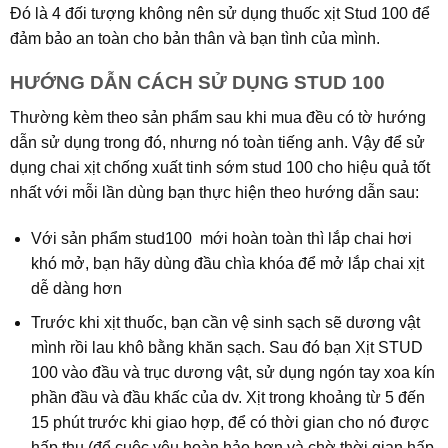
Đó là 4 đối tượng không nên sử dụng thuốc xịt Stud 100 để
đảm bảo an toàn cho bản thân và bạn tình của mình.
HƯỚNG DẪN CÁCH SỬ DỤNG STUD 100
Thường kèm theo sản phẩm sau khi mua đều có tờ hướng
dẫn sử dụng trong đó, nhưng nó toàn tiếng anh. Vậy để sử
dụng chai xịt chống xuất tinh sớm stud 100 cho hiệu quả tốt
nhất với mỗi lần dùng bạn thực hiện theo hướng dẫn sau:
Với sản phẩm stud100 mới hoàn toàn thì lắp chai hơi
khó mở, bạn hãy dùng đầu chìa khóa để mở lắp chai xịt
dễ dàng hơn
Trước khi xịt thuốc, bạn cần vệ sinh sạch sẽ dương vật
mình rồi lau khô bằng khăn sạch. Sau đó bạn Xịt STUD
100 vào đầu và trục dương vật, sử dụng ngón tay xoa kín
phần đầu và đầu khấc của dv. Xịt trong khoảng từ 5 đến
15 phút trước khi giao hợp, để có thời gian cho nó được
hấp thụ (để cuộc yêu hoàn hảo hơn và chờ thời gian hấp