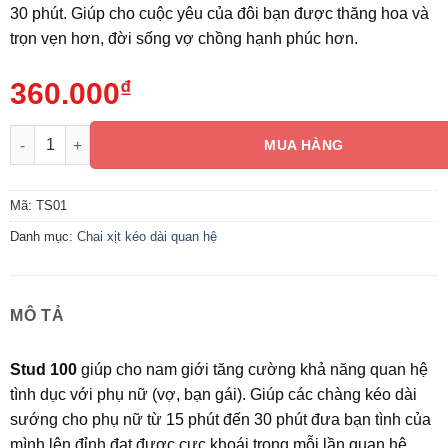
30 phút. Giúp cho cuộc yêu của đôi bạn được thăng hoa và
trọn vẹn hơn, đời sống vợ chồng hạnh phúc hơn.
360.000
₫
Stud 100 Chai Xịt Chống Xuất Tinh Sớm Cho Nam số lượng
MUA HÀNG
Mã:
TS01
Danh mục:
Chai xịt kéo dài quan hệ
MÔ TẢ
Stud 100
giúp cho nam giới tăng cường khả năng quan hệ
tình dục với phụ nữ (vợ, bạn gái). Giúp các chàng kéo dài
sướng cho phụ nữ từ 15 phút đến 30 phút đưa bạn tình của
mình lên đỉnh đạt được cực khoái trong mỗi lần quan hệ.