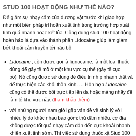
STUD 100 HOẠT ĐỘNG NHƯ THẾ NÀO?
Để giảm sự nhạy cảm của dương vật trước khi giao hợp
như một biện pháp trì hoãn xuất tinh trong trường hợp xuất
tinh quá nhanh hoặc kết tủa. Công dụng stud 100 hoạt động
hoàn hảo là dựa vào thành phần Lidocaine giúp làm giảm
bớt khoái cảm truyền tới não bộ.
Lidocaine
, còn được gọi là lignocaine, là một loại thuốc
dùng để gây tê mô ở một khu vực cụ thể (gây tê cục
bộ). Nó cũng được sử dụng để điều trị nhịp nhanh thất và
để thực hiện các khối thần kinh. … Hỗn hợp
Lidocaine
cũng có thể được bôi trực tiếp lên da hoặc màng nhầy để
làm tê khu vực này. (
tham khảo thêm
)
với những người nam giới gặp vấn đề về sinh lý với
nhiều lý do khác nhau bao gồm: thủ dâm nhiều, cơ địa
không được tốt quá nhạy cảm dẫn đến cực khoái nhanh
khiến xuất tinh sớm. Thì việc sử dụng thuốc xịt Stud 100