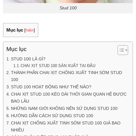
Stud 100
Mục lục
[
hiện
]
Mục lục
STUD 100 LÀ GÌ?
CHAI XỊT STUD 100 SẢN XUẤT TẠI ĐÂU
THÀNH PHẦN CHAI XỊT CHỐNG XUẤT TINH SỚM STUD
100
STUD 100 HOẠT ĐỘNG NHƯ THẾ NÀO?
CHAI XỊT STUD 100 KÉO DÀI THỜI GIAN QUAN HỆ ĐƯỢC
BAO LÂU
NHỮNG NAM GIỚI KHÔNG NÊN SỬ DỤNG STUD 100
HƯỚNG DẪN CÁCH SỬ DỤNG STUD 100
CHAI XỊT CHỐNG XUẤT TINH SỚM STUD 100 GIÁ BAO
NHIÊU