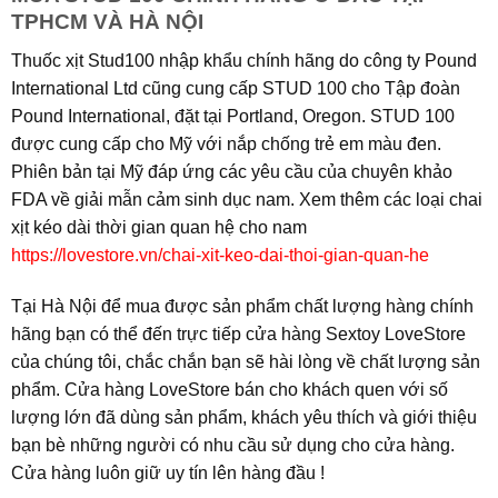
TPHCM VÀ HÀ NỘI
Thuốc xịt Stud100 nhập khẩu chính hãng do công ty Pound
International Ltd cũng cung cấp STUD 100 cho Tập đoàn
Pound International, đặt tại Portland, Oregon. STUD 100
được cung cấp cho Mỹ với nắp chống trẻ em màu đen.
Phiên bản tại Mỹ đáp ứng các yêu cầu của chuyên khảo
FDA về giải mẫn cảm sinh dục nam. Xem thêm các loại chai
xịt kéo dài thời gian quan hệ cho nam
https://lovestore.vn/chai-xit-keo-dai-thoi-gian-quan-he
Tại Hà Nội để mua được sản phẩm chất lượng hàng chính
hãng bạn có thể đến trực tiếp cửa hàng Sextoy LoveStore
của chúng tôi, chắc chắn bạn sẽ hài lòng về chất lượng sản
phẩm. Cửa hàng LoveStore bán cho khách quen với số
lượng lớn đã dùng sản phẩm, khách yêu thích và giới thiệu
bạn bè những người có nhu cầu sử dụng cho cửa hàng.
Cửa hàng luôn giữ uy tín lên hàng đầu !