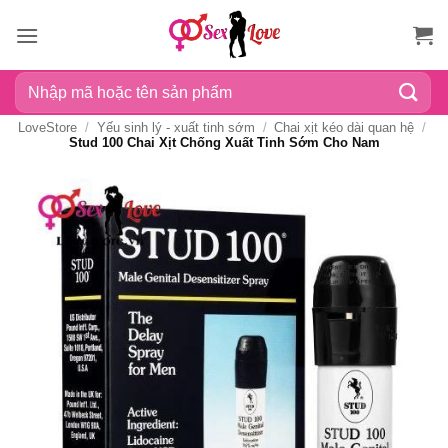
Bỏ
qua
nội
Tìm
dung
kiếm:
LoveStore
/
Yếu sinh lý - xuất tinh sớm
/
Chai xịt kéo dài quan hệ
/
Stud 100 Chai Xịt Chống Xuất Tinh Sớm Cho Nam