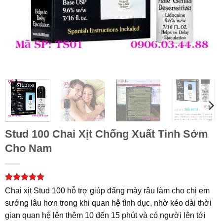
Stud 100 Chai Xịt Chống Xuất Tinh Sớm
Cho Nam
5
2
trên 5
Chai xịt Stud 100 hỗ trợ giúp đấng mày râu làm cho chị em
dựa trên
sướng lâu hơn trong khi quan hệ tình dục, nhờ kéo dài thời
đánh giá
gian quan hệ lên thêm 10 đến 15 phút và có người lên tới