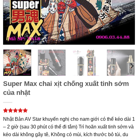
Super Max chai xịt chống xuất tinh sớm
của nhật
5
1
trên 5
Nhật Bản AV Star khuyến nghị cho nam giới có thể kéo dài 1
dựa trên
– 2 giờ (sau 30 phút có thể đi tắm) Trì hoãn xuất tinh sớm và
đánh giá
kéo dài không gây tê, Không có mùi, kích thước bỏ túi, du