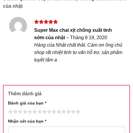
của nhật
Được xếp
Super Max chai xịt chống xuất tinh
hạng
5
5
sớm của nhật
–
Tháng 8 19, 2020
sao
Hàng của Nhật chất thât. Cám ơn ông chủ
shop rất nhiệt tình tư vấn hỗ trợ, sản phẩm
tuyệt lắm ạ
Thêm đánh giá
Đánh giá của bạn
*
Nhận xét của bạn
*