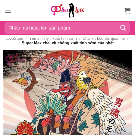
Bỏ
qua
nội
Tìm
dung
kiếm:
LoveStore
/
Yếu sinh lý - xuất tinh sớm
/
Chai xịt kéo dài quan hệ
/
Super Max chai xịt chống xuất tinh sớm của nhật