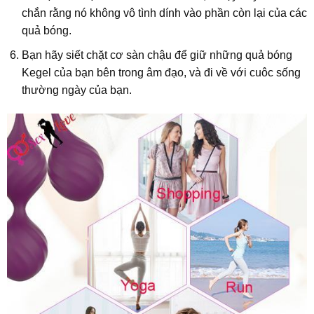
chắn rằng nó không vô tình dính vào phần còn lại của các
quả bóng.
Bạn hãy siết chặt cơ sàn chậu để giữ những quả bóng
Kegel của bạn bên trong âm đạo, và đi về với cuôc sống
thường ngày của bạn.