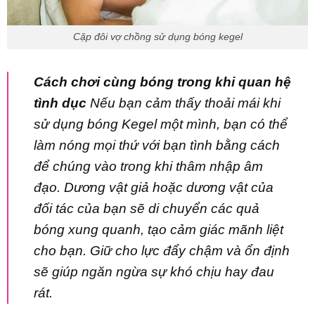
Cặp đôi vợ chồng sử dụng bóng kegel
Cách chơi cùng bóng trong khi quan hệ
tình dục
Nếu bạn cảm thấy thoải mái khi
sử dụng bóng Kegel một mình, bạn có thể
làm nóng mọi thứ với bạn tình bằng cách
để chúng vào trong khi thâm nhập âm
đạo. Dương vật giả hoặc dương vật của
đối tác của bạn sẽ di chuyển các quả
bóng xung quanh, tạo cảm giác mãnh liệt
cho bạn. Giữ cho lực đẩy chậm và ổn định
sẽ giúp ngăn ngừa sự khó chịu hay đau
rát.