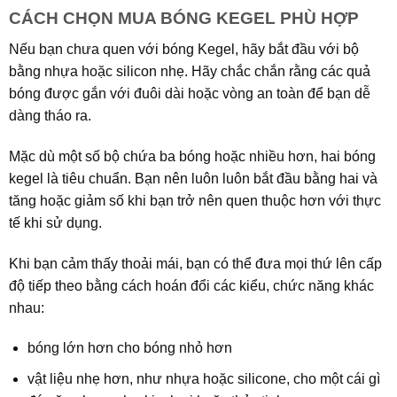
CÁCH CHỌN MUA BÓNG KEGEL PHÙ HỢP
Nếu bạn chưa quen với bóng Kegel, hãy bắt đầu với bộ
bằng nhựa hoặc silicon nhẹ. Hãy chắc chắn rằng các quả
bóng được gắn với đuôi dài hoặc vòng an toàn để bạn dễ
dàng tháo ra.
Mặc dù một số bộ chứa ba bóng hoặc nhiều hơn, hai bóng
kegel là tiêu chuẩn. Bạn nên luôn luôn bắt đầu bằng hai và
tăng hoặc giảm số khi bạn trở nên quen thuộc hơn với thực
tế khi sử dụng.
Khi bạn cảm thấy thoải mái, bạn có thể đưa mọi thứ lên cấp
độ tiếp theo bằng cách hoán đổi các kiểu, chức năng khác
nhau:
bóng lớn hơn cho bóng nhỏ hơn
vật liệu nhẹ hơn, như nhựa hoặc silicone, cho một cái gì