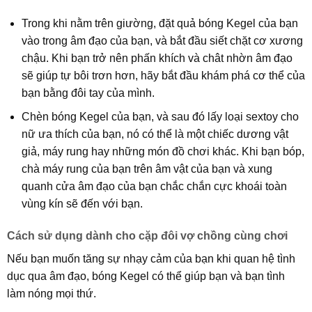
Trong khi nằm trên giường, đặt quả bóng Kegel của bạn
vào trong âm đạo của bạn, và bắt đầu siết chặt cơ xương
chậu. Khi bạn trở nên phấn khích và chât nhờn âm đạo
sẽ giúp tự bôi trơn hơn, hãy bắt đầu khám phá cơ thể của
bạn bằng đôi tay của mình.
Chèn bóng Kegel của bạn, và sau đó lấy loại sextoy cho
nữ ưa thích của bạn, nó có thể là một chiếc dương vật
giả, máy rung hay những món đồ chơi khác. Khi bạn bóp,
chà máy rung của bạn trên âm vật của bạn và xung
quanh cửa âm đạo của bạn chắc chắn cực khoái toàn
vùng kín sẽ đến với bạn.
Cách sử dụng dành cho cặp đôi vợ chồng cùng chơi
Nếu bạn muốn tăng sự nhạy cảm của bạn khi quan hệ tình
dục qua âm đạo, bóng Kegel có thể giúp bạn và bạn tình
làm nóng mọi thứ.