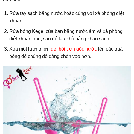
Rửa tay sạch bằng nước hoăc cùng với xà phòng diệt
khuẩn.
Rửa bóng Kegel của bạn bằng nước ấm và xà phòng
diệt khuẩn nhẹ, sau đó lau khô bằng khăn sạch.
Xoa một lượng lớn
gel bôi trơn gốc nước
lên các quả
bóng để chúng dễ dàng chèn vào hơn.