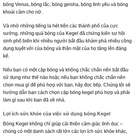
bóng Venus, bóng lắc, bóng geisha, bóng tình yêu và bóng
khoái cảm cho nữ.
Và nhờ những tiếng la hét trên các thành phố của cực
sướng, những quả bóng của Kegel đã chứng kiến ​​sự hồi
sinh phổ biến khi nhiều người bắt đầu khám phá nhiều công
dụng tuyệt vời của bóng và thân mật của họ tăng lên đáng
kể.
Nếu bạn có một cặp bóng và không chắc chắn nên bắt đầu
sử dụng như thế nào hoặc nếu bạn không chắc chắn nên
chọn mua gì để phù hợp với bạn, hãy đọc tiếp. Chúng tôi sẽ
hướng dẫn bạn cách chọn cặp bóng kegel phù hợp và phải
làm gì sau khi bạn đã về nhà.
Lợi ích sức khỏe của việc sử dụng bóng Kegel
Bóng Kegel không chỉ giúp cải thiện cảm giác tình dục –
chúng có một danh sách rất lớn các lợi ích sức khỏe khác,