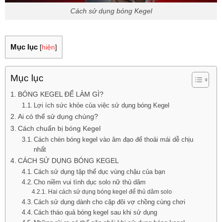
Cách sử dụng bóng Kegel
Mục lục
[
hiện
]
Mục lục
BÓNG KEGEL ĐỂ LÀM GÌ?
Lợi ích sức khỏe của việc sử dụng bóng Kegel
Ai có thể sử dụng chúng?
Cách chuẩn bị bóng Kegel
Cách chèn bóng kegel vào âm đạo để thoải mái dễ chịu
nhất
CÁCH SỬ DỤNG BÓNG KEGEL
Cách sử dụng tập thể dục vùng chậu của bạn
Cho niềm vui tình dục solo nữ thủ dâm
Hai cách sử dụng bóng kegel để thủ dâm solo
Cách sử dụng dành cho cặp đôi vợ chồng cùng chơi
Cách tháo quả bóng kegel sau khi sử dụng