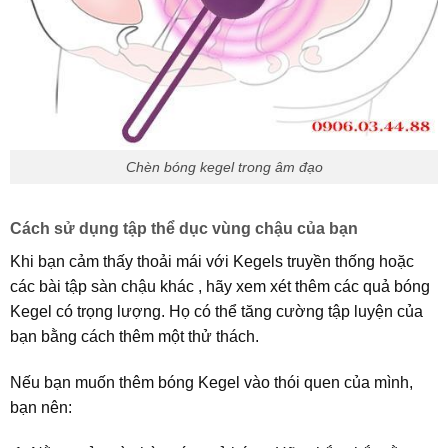
Chèn bóng kegel trong âm đạo
Cách sử dụng tập thể dục vùng chậu của bạn
Khi bạn cảm thấy thoải mái với Kegels truyền thống hoặc
các bài tập sàn chậu khác , hãy xem xét thêm các quả bóng
Kegel có trọng lượng. Họ có thể tăng cường tập luyện của
bạn bằng cách thêm một thử thách.
Nếu bạn muốn thêm bóng Kegel vào thói quen của mình,
bạn nên: