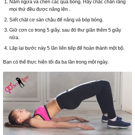
Nằm ngửa và chèn các quả bóng. Hãy chắc chắn rằng
mọi thứ đều được nâng lên .
Siết chặt cơ sàn chậu để nâng và bóp bóng.
Giữ cơn co trong 5 giây, sau đó thư giãn thêm 5 giây
nữa.
Lặp lại bước này 5 lần liên tiếp để hoàn thành một bộ.
Bạn có thể thực hiện tối đa ba lần trong một ngày.