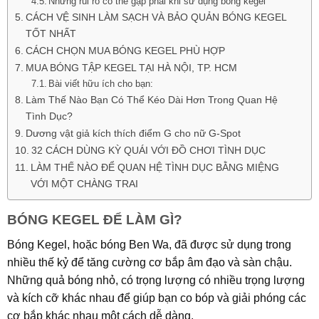
Những rủi ro có thể gặp phải khi sử dụng bóng kegel
CÁCH VỆ SINH LÀM SẠCH VÀ BẢO QUẢN BÓNG KEGEL
TỐT NHẤT
CÁCH CHỌN MUA BÓNG KEGEL PHÙ HỢP
MUA BÓNG TẬP KEGEL TẠI HÀ NỘI, TP. HCM
Bài viết hữu ích cho bạn:
Làm Thế Nào Bạn Có Thể Kéo Dài Hơn Trong Quan Hệ
Tình Dục?
Dương vật giả kích thích điểm G cho nữ G-Spot
32 CÁCH DÙNG KỲ QUÁI VỚI ĐỒ CHƠI TÌNH DỤC
LÀM THẾ NÀO ĐỂ QUAN HỆ TÌNH DỤC BẰNG MIỆNG
VỚI MỘT CHÀNG TRAI
BÓNG KEGEL ĐỂ LÀM GÌ?
Bóng Kegel, hoặc bóng Ben Wa, đã được sử dụng trong
nhiều thế kỷ để tăng cường cơ bắp âm đạo và sàn chậu.
Những quả bóng nhỏ, có trọng lượng có nhiều trọng lượng
và kích cỡ khác nhau để giúp bạn co bóp và giải phóng các
cơ bắp khác nhau một cách dễ dàng.