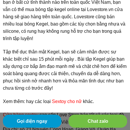
bạn ở bất cứ tỉnh thành nào trên toàn quốc Việt Nam, bạn
vẫn có thể mua bóng tập kegel online tại Lovestore.vn cửa
hàng sẽ giao hàng trên toàn quốc. Lovestore cũng bán
nhiều loại bóng Kegel, bao gồm các tùy chọn bằng nhựa và
silicone, có rung hay không rung hỗ trợ cho bạn trong quá
trình tập luyện!
Tập thể dục thân mật Kegel, bạn sẽ cảm nhận được sự
khác biệt chỉ sau 15 phút mỗi ngày . Bài tập Kegel giúp bạn
xây dựng cơ bắp âm đạo mạnh mẽ và chặt chẽ hơn để kiểm
soát bàng quang được cải thiện, chuyển dạ dễ dàng hơn,
phục hồi sinh nở nhanh hơn và thỏa mãn tình dục như bạn
chưa từng có trước đây!
Xem thêm: hay các loại
Sextoy cho nữ
khác.
Cửa hàng sextoy
cao cấp Love Store bán tất cả các loại đồ
Gọi điện ngay
Chat zalo
chơi tình dục trên toàn quốc Việt Nam !
Địa chỉ: số 23 Nguyễn Công Hoan, Giảng Võ, Quận Ba