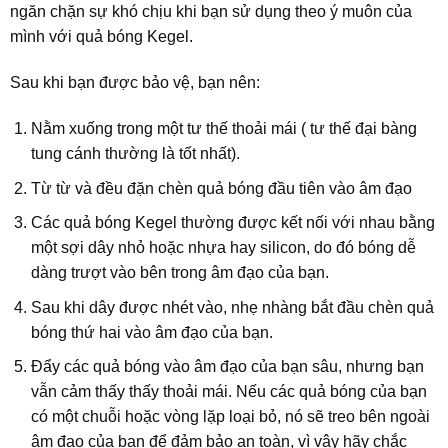
ngăn chặn sự khó chịu khi bạn sử dụng theo ý muôn của
mình với quả bóng Kegel.
Sau khi bạn được bảo vệ, bạn nên:
Nằm xuống trong một tư thế thoải mái ( tư thế đại bàng
tung cánh thường là tốt nhất).
Từ từ và đều đặn chèn quả bóng đầu tiên vào âm đạo
Các quả bóng Kegel thường được kết nối với nhau bằng
một sợi dây nhỏ hoặc nhựa hay silicon, do đó bóng dễ
dàng trượt vào bên trong âm đạo của bạn.
Sau khi dây được nhét vào, nhẹ nhàng bắt đầu chèn quả
bóng thứ hai vào âm đạo của bạn.
Đẩy các quả bóng vào âm đạo của bạn sâu, nhưng bạn
vẫn cảm thấy thấy thoải mái. Nếu các quả bóng của bạn
có một chuỗi hoặc vòng lặp loại bỏ, nó sẽ treo bên ngoài
âm đạo của bạn để đảm bảo an toàn, vì vậy hãy chắc