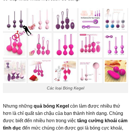
Các loại Bóng Kegel
Nhưng những
quả bóng Kegel
còn làm được nhiều thứ
hơn là chỉ quất sàn chậu của bạn thành hình dạng. Chúng
được biết đến nhiều hơn trong việc
tăng cường khoái cảm
tình dục
đến mức chúng còn được gọi là bóng cực khoái,