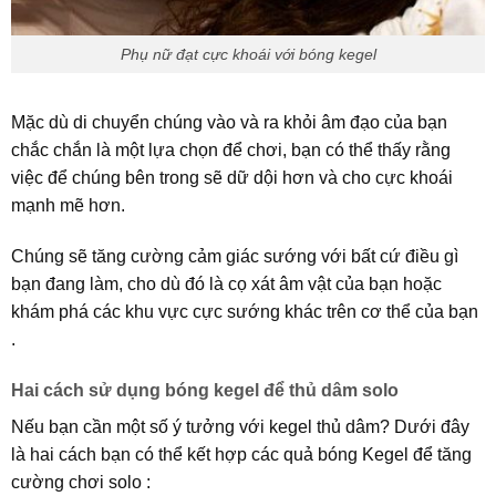
Phụ nữ đạt cực khoái với bóng kegel
Mặc dù di chuyển chúng vào và ra khỏi âm đạo của bạn
chắc chắn là một lựa chọn để chơi, bạn có thể thấy rằng
việc để chúng bên trong sẽ dữ dội hơn và cho cực khoái
mạnh mẽ hơn.
Chúng sẽ tăng cường cảm giác sướng với bất cứ điều gì
bạn đang làm, cho dù đó là cọ xát âm vật của bạn hoặc
khám phá các khu vực cực sướng khác trên cơ thể của bạn
.
Hai cách sử dụng bóng kegel để thủ dâm solo
Nếu bạn cần một số ý tưởng với kegel thủ dâm? Dưới đây
là hai cách bạn có thể kết hợp các quả bóng Kegel để tăng
cường chơi solo :