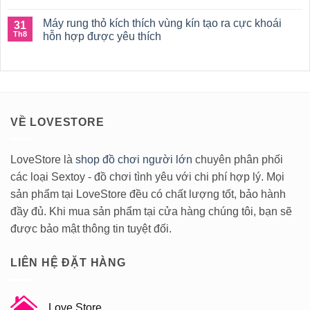
dục
Không
Rung
cho
có
Tình
cặp
Máy rung thỏ kích thích vùng kín tạo ra cực khoái
31
bình
Yêu
đôi
luận
Th8
hỗn hợp được yêu thích
vợ
ở
chồng
Đồ
Không
tốt
chơi
có
nhất
máy
bình
2020
rung
luận
cho
ở
cặp
Máy
đôi
rung
tốt
thỏ
VỀ LOVESTORE
nhất
kích
2020
thích
cho
vùng
cuộc
kín
sống
tạo
LoveStore là
shop đồ chơi người lớn
chuyên phân phối
tình
ra
các loại Sextoy - đồ chơi tình yêu với chi phí hợp lý. Mọi
dục
cực
trở
khoái
sản phẩm tại LoveStore đều có chất lượng tốt, bảo hành
nên
hỗn
vui
hợp
đầy đủ. Khi mua sản phẩm tại cửa hàng chúng tôi, bạn sẽ
vẻ
được
yêu
được bảo mật thông tin tuyệt đối.
thích
LIÊN HỆ ĐẶT HÀNG
Love Store