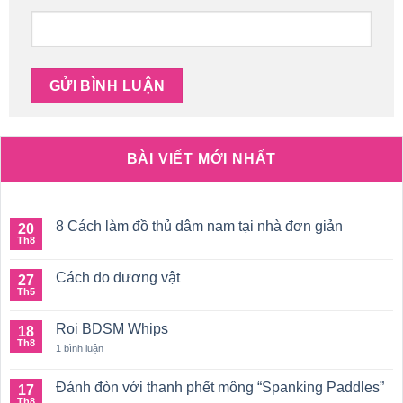
BÀI VIẾT MỚI NHẤT
8 Cách làm đồ thủ dâm nam tại nhà đơn giản
20
Th8
Không
có
bình
Cách đo dương vật
27
luận
ở
Th5
Không
8
có
Cách
bình
làm
Roi BDSM Whips
18
luận
đồ
ở
Th8
ở
1 bình luận
thủ
Cách
Roi
dâm
đo
BDSM
nam
dương
Whips
tại
Đánh đòn với thanh phết mông “Spanking Paddles”
17
vật
nhà
Th8