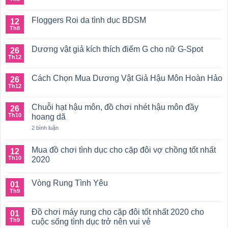
Không
đơn
có
giản
bình
Floggers Roi da tình dục BDSM
12
luận
ở
Th8
Không
Đánh
có
đòn
bình
với
Dương vật giả kích thích điểm G cho nữ G-Spot
26
luận
thanh
ở
Th12
Không
phết
Floggers
có
mông
Roi
bình
“Spanking
da
Cách Chọn Mua Dương Vật Giả Hậu Môn Hoàn Hảo
26
luận
Paddles”
tình
ở
Th12
Không
dục
Dương
có
BDSM
vật
bình
giả
Chuỗi hạt hậu môn, đồ chơi nhét hậu môn đầy
26
luận
kích
ở
Th10
hoang dã
thích
Cách
điểm
ở
Chọn
2 bình luận
G
Chuỗi
Mua
cho
hạt
Dương
nữ
hậu
Vật
Mua đồ chơi tình dục cho cặp đôi vợ chồng tốt nhất
12
G-
môn,
Giả
Th10
Spot
2020
đồ
Hậu
chơi
Môn
Không
nhét
Hoàn
có
hậu
Hảo
Vòng Rung Tình Yêu
01
bình
môn
luận
Th9
Không
đầy
ở
có
hoang
Mua
bình
dã
đồ
Đồ chơi máy rung cho cặp đôi tốt nhất 2020 cho
01
luận
chơi
ở
Th9
cuộc sống tình dục trở nên vui vẻ
tình
Vòng