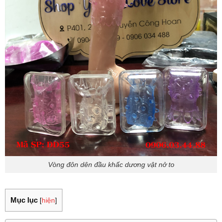
Vòng đôn dên đầu khấc dương vật nở to
Mục lục
[
hiện
]