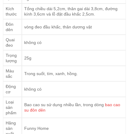
Kích
Tổng chiều dài 5,2cm, thân gai dài 3,8cm, đường
thước
kính 3,6cm và lỗ đặt đầu khấc 2,5cm.
Đôn
vòng đeo đầu khấc, thân dương vật
dên
Quai
không có
đeo
Trọng
25g
lượng
Màu
Trong suốt, tím, xanh, hồng.
sắc
Động
không có
cơ
Loại
Bao cao su sử dụng nhiều lần, trong dòng
bao cao
sản
su đôn dên
phẩm
Hãng
sản
Funny Home
xuất