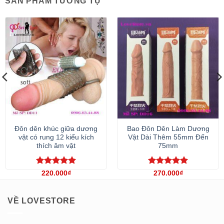
SẢN PHẨM TƯƠNG TỰ
Đôn dên khúc giữa dương
Bao Đôn Dên Làm Dương
vật có rung 12 kiểu kích
Vật Dài Thêm 55mm Đến
thích âm vật
75mm
g
Được xếp
Được xếp
220.000
₫
270.000
₫
hạng
5
5
hạng
5
5
0₫
sao
sao
0₫
VỀ LOVESTORE