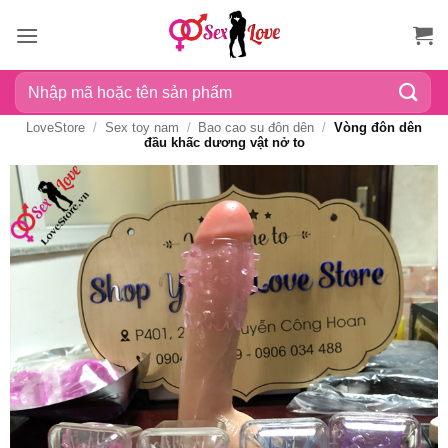
Bỏ
qua
nội
Tìm
dung
kiếm:
LoveStore
/
Sex toy nam
/
Bao cao su đôn dên
/
Vòng đôn dên
đầu khấc dương vật nở to