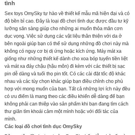
tình
Sex toys OmySky tự hào về thiết kế mẫu mã hiện đại và có
độ bền bỉ cao. Đây là loại đồ chơi tình dục được đầu tư kỹ
lưỡng sãn sàng giúp cho những ai muốn thỏa mãn cơn
dục vọng. Việc sử dụng các vật liệu thân thiện với da ở
bên ngoài giúp bạn có thể sử dụng những đồ chơi này mà
không có nguy cơ bị dị ứng hoặc kích ứng. Máy mát xa
giống như những thiết kế dành cho xoa bóp tuyến tiền liệt
và mát xa đáy chậu (hậu môn) đi kèm với các thiết bị sạc
pin dễ dàng và tuổi thọ pin tốt. Có các cài đặt tốc độ khác
nhau và các tùy chọn khác giúp bạn điều chỉnh cho phù
hợp với mong muốn của bạn. Tất cả những lợi ích này đều
có ưu điểm là mang theo các điều khiển dễ dàng để bạn
không phải can thiệp vào sản phẩm khi bạn đang tìm cách
thư giãn tìm khoái cảm một mình hoặc với đối tác của
mình.
Các loại đồ chơi tình dục OmySky