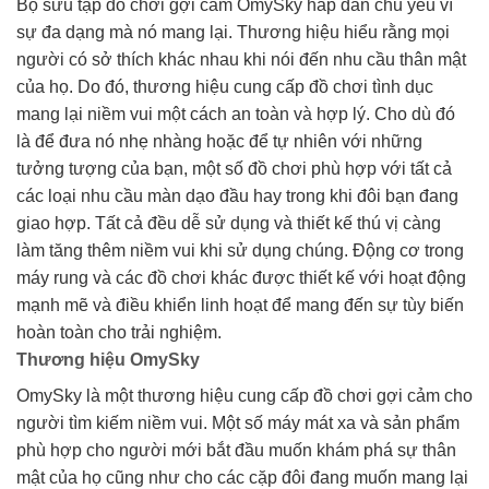
Bộ sưu tập đồ chơi gợi cảm OmySky hấp dẫn chủ yếu vì
sự đa dạng mà nó mang lại. Thương hiệu hiểu rằng mọi
người có sở thích khác nhau khi nói đến nhu cầu thân mật
của họ. Do đó, thương hiệu cung cấp đồ chơi tình dục
mang lại niềm vui một cách an toàn và hợp lý. Cho dù đó
là để đưa nó nhẹ nhàng hoặc để tự nhiên với những
tưởng tượng của bạn, một số đồ chơi phù hợp với tất cả
các loại nhu cầu màn dạo đầu hay trong khi đôi bạn đang
giao hợp. Tất cả đều dễ sử dụng và thiết kế thú vị càng
làm tăng thêm niềm vui khi sử dụng chúng. Động cơ trong
máy rung và các đồ chơi khác được thiết kế với hoạt động
mạnh mẽ và điều khiển linh hoạt để mang đến sự tùy biến
hoàn toàn cho trải nghiệm.
Thương hiệu OmySky
OmySky là một thương hiệu cung cấp đồ chơi gợi cảm cho
người tìm kiếm niềm vui. Một số máy mát xa và sản phẩm
phù hợp cho người mới bắt đầu muốn khám phá sự thân
mật của họ cũng như cho các cặp đôi đang muốn mang lại