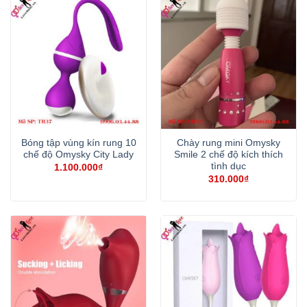
Bóng tập vùng kín rung 10
Chày rung mini Omysky
chế độ Omysky City Lady
Smile 2 chế độ kích thích
tình dục
1.100.000
₫
310.000
₫