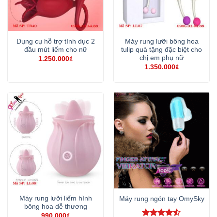
Dụng cụ hỗ trợ tình dục 2
Máy rung lưỡi bông hoa
đầu mút liếm cho nữ
tulip quà tặng đặc biệt cho
chị em phụ nữ
1.250.000
₫
1.350.000
₫
Máy rung lưỡi liếm hình
Máy rung ngón tay OmySky
bông hoa dễ thương
990.000
₫