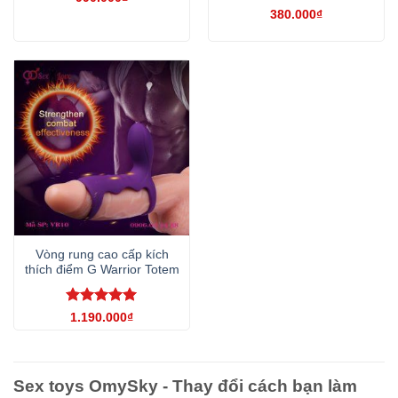
Được xếp
380.000
₫
hạng
4.5
5 sao
Vòng rung cao cấp kích
thích điểm G Warrior Totem
Được xếp
1.190.000
₫
hạng
5
5
sao
Sex toys OmySky - Thay đổi cách bạn làm