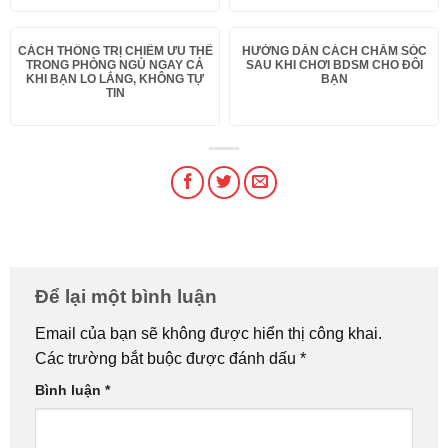
CÁCH THỐNG TRỊ CHIẾM ƯU THẾ
HƯỚNG DẪN CÁCH CHĂM SÓC
TRONG PHÒNG NGỦ NGAY CẢ
SAU KHI CHƠI BDSM CHO ĐÔI
KHI BẠN LO LẮNG, KHÔNG TỰ
BẠN
TIN
Để lại một bình luận
Email của bạn sẽ không được hiển thị công khai.
Các trường bắt buộc được đánh dấu
*
Bình luận
*