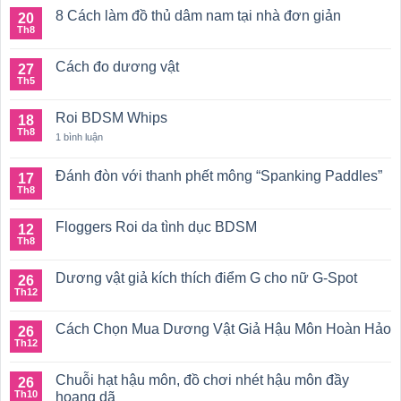
8 Cách làm đồ thủ dâm nam tại nhà đơn giản
20
Th8
Không
có
bình
Cách đo dương vật
27
luận
ở
Th5
Không
8
có
Cách
bình
làm
Roi BDSM Whips
18
luận
đồ
ở
Th8
ở
1 bình luận
thủ
Cách
Roi
dâm
đo
BDSM
nam
dương
Whips
tại
Đánh đòn với thanh phết mông “Spanking Paddles”
17
vật
nhà
Th8
Không
đơn
có
giản
bình
Floggers Roi da tình dục BDSM
12
luận
ở
Th8
Không
Đánh
có
đòn
bình
với
Dương vật giả kích thích điểm G cho nữ G-Spot
26
luận
thanh
ở
Th12
Không
phết
Floggers
có
mông
Roi
bình
“Spanking
da
Cách Chọn Mua Dương Vật Giả Hậu Môn Hoàn Hảo
26
luận
Paddles”
tình
ở
Th12
Không
dục
Dương
có
BDSM
vật
bình
giả
Chuỗi hạt hậu môn, đồ chơi nhét hậu môn đầy
26
luận
kích
ở
Th10
hoang dã
thích