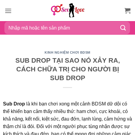
Bỏ
qua
nội
Tìm
dung
kiếm:
KINH NGHIỆM CHƠI BDSM
SUB DROP TẠI SAO NÓ XẢY RA,
CÁCH CHỮA TRỊ CHO NGƯỜI BỊ
SUB DROP
Sub Drop
là khi bạn chơi xong một cảnh BDSM dữ dội có
thể khiến bạn cảm thấy nhiều thứ: ham chơi, cực khoái, có
khả năng, kết nối, kiệt sức, đau đớn, lạnh lùng, cảm hứng và
thậm chí là đói. Đối với một người phục tùng nhận được sự
kích thích và đau đớn, bạn có thể mong đợi những cảm giác