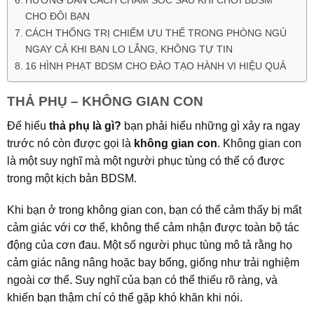
HƯỚNG DẪN CÁCH CHĂM SÓC SAU KHI CHƠI BDSM
CHO ĐÔI BẠN
CÁCH THỐNG TRỊ CHIẾM ƯU THẾ TRONG PHÒNG NGỦ
NGAY CẢ KHI BẠN LO LẮNG, KHÔNG TỰ TIN
16 HÌNH PHẠT BDSM CHO ĐÀO TẠO HÀNH VI HIỆU QUẢ
THẢ PHỤ – KHÔNG GIAN CON
Để hiểu
thả phụ là gì?
bạn phải hiểu những gì xảy ra ngay
trước nó còn được gọi là
không gian con
. Không gian con
là một suy nghĩ mà một người phục tùng có thể có được
trong một kịch bản BDSM.
Khi bạn ở trong không gian con, bạn có thể cảm thấy bị mất
cảm giác với cơ thể, không thể cảm nhận được toàn bộ tác
động của cơn đau. Một số người phục tùng mô tả rằng họ
cảm giác nâng nâng hoặc bay bổng, giống như trải nghiệm
ngoài cơ thể. Suy nghĩ của bạn có thể thiếu rõ ràng, và
khiến bạn thậm chí có thể gặp khó khăn khi nói.