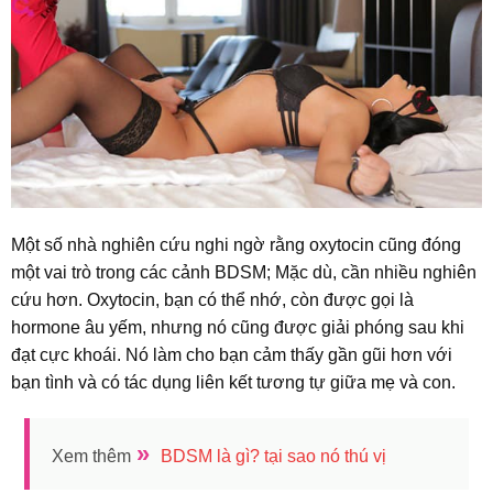
Một số nhà nghiên cứu nghi ngờ rằng oxytocin cũng đóng
một vai trò trong các cảnh BDSM; Mặc dù, cần nhiều nghiên
cứu hơn. Oxytocin, bạn có thể nhớ, còn được gọi là
hormone âu yếm, nhưng nó cũng được giải phóng sau khi
đạt cực khoái. Nó làm cho bạn cảm thấy gần gũi hơn với
bạn tình và có tác dụng liên kết tương tự giữa mẹ và con.
»
Xem thêm
BDSM là gì? tại sao nó thú vị