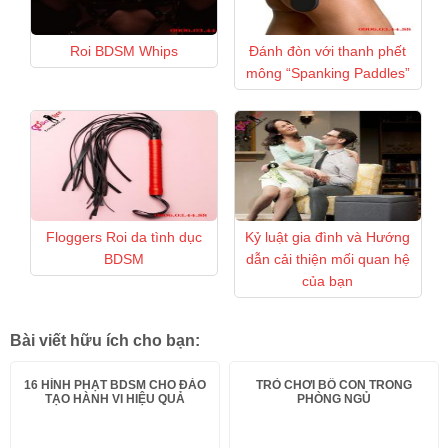
Roi BDSM Whips
Đánh đòn với thanh phết
mông “Spanking Paddles”
Floggers Roi da tình dục
Kỷ luật gia đình và Hướng
BDSM
dẫn cải thiện mối quan hệ
của bạn
Bài viết hữu ích cho bạn:
16 HÌNH PHẠT BDSM CHO ĐÀO
TRÒ CHƠI BỐ CON TRONG
TẠO HÀNH VI HIỆU QUẢ
PHÒNG NGỦ