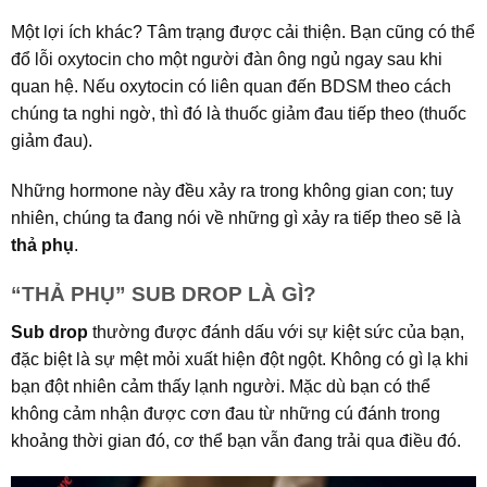
Một lợi ích khác? Tâm trạng được cải thiện. Bạn cũng có thể
đổ lỗi oxytocin cho một người đàn ông ngủ ngay sau khi
quan hệ. Nếu oxytocin có liên quan đến BDSM theo cách
chúng ta nghi ngờ, thì đó là thuốc giảm đau tiếp theo (thuốc
giảm đau).
Những hormone này đều xảy ra trong không gian con; tuy
nhiên, chúng ta đang nói về những gì xảy ra tiếp theo sẽ là
thả phụ
.
“THẢ PHỤ” SUB DROP LÀ GÌ?
Sub drop
thường được đánh dấu với sự kiệt sức của bạn,
đặc biệt là sự mệt mỏi xuất hiện đột ngột. Không có gì lạ khi
bạn đột nhiên cảm thấy lạnh người. Mặc dù bạn có thể
không cảm nhận được cơn đau từ những cú đánh trong
khoảng thời gian đó, cơ thể bạn vẫn đang trải qua điều đó.