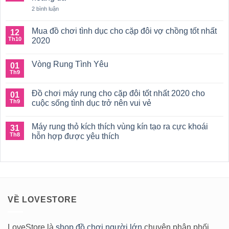
Cách
điểm
ở
Chọn
2 bình luận
G
Chuỗi
Mua
cho
hạt
Dương
nữ
hậu
Vật
Mua đồ chơi tình dục cho cặp đôi vợ chồng tốt nhất
12
G-
môn,
Giả
Th10
Spot
2020
đồ
Hậu
chơi
Môn
Không
nhét
Hoàn
có
hậu
Hảo
Vòng Rung Tình Yêu
01
bình
môn
luận
Th9
Không
đầy
ở
có
hoang
Mua
bình
dã
đồ
Đồ chơi máy rung cho cặp đôi tốt nhất 2020 cho
01
luận
chơi
ở
Th9
cuộc sống tình dục trở nên vui vẻ
tình
Vòng
dục
Không
Rung
cho
có
Tình
cặp
Máy rung thỏ kích thích vùng kín tạo ra cực khoái
31
bình
Yêu
đôi
luận
Th8
hỗn hợp được yêu thích
vợ
ở
chồng
Đồ
Không
tốt
chơi
có
nhất
máy
bình
2020
rung
luận
cho
ở
cặp
Máy
đôi
rung
tốt
thỏ
VỀ LOVESTORE
nhất
kích
2020
thích
cho
vùng
cuộc
kín
sống
tạo
LoveStore là
shop đồ chơi người lớn
chuyên phân phối