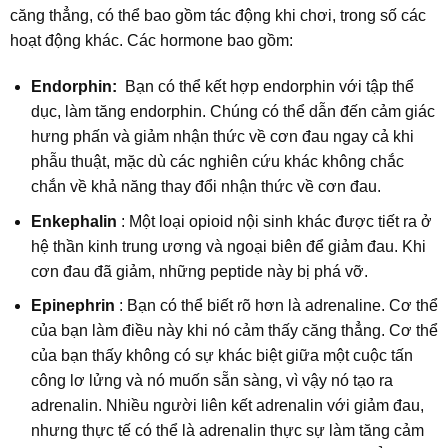
căng thẳng, có thể bao gồm tác động khi chơi, trong số các
hoạt động khác. Các hormone bao gồm:
Endorphin:
Bạn có thể kết hợp endorphin với tập thể
dục, làm tăng endorphin. Chúng có thể dẫn đến cảm giác
hưng phấn và giảm nhận thức về cơn đau ngay cả khi
phẫu thuật, mặc dù các nghiên cứu khác không chắc
chắn về khả năng thay đổi nhận thức về cơn đau.
Enkephalin
: Một loại opioid nội sinh khác được tiết ra ở
hệ thần kinh trung ương và ngoại biên để giảm đau. Khi
cơn đau đã giảm, những peptide này bị phá vỡ.
Epinephrin
: Bạn có thể biết rõ hơn là adrenaline. Cơ thể
của bạn làm điều này khi nó cảm thấy căng thẳng. Cơ thể
của bạn thấy không có sự khác biệt giữa một cuộc tấn
công lơ lửng và nó muốn sẵn sàng, vì vậy nó tạo ra
adrenalin. Nhiều người liên kết adrenalin với giảm đau,
nhưng thực tế có thể là adrenalin thực sự làm tăng cảm