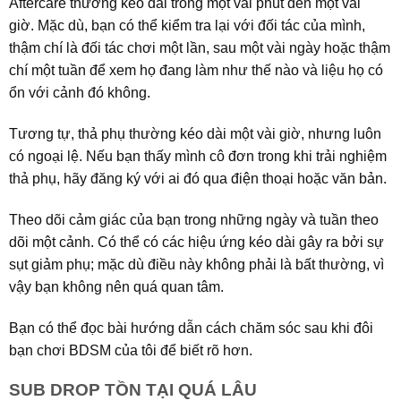
Aftercare thường kéo dài trong một vài phút đến một vài
giờ. Mặc dù, bạn có thể kiểm tra lại với đối tác của mình,
thậm chí là đối tác chơi một lần, sau một vài ngày hoặc thậm
chí một tuần để xem họ đang làm như thế nào và liệu họ có
ổn với cảnh đó không.
Tương tự, thả phụ thường kéo dài một vài giờ, nhưng luôn
có ngoại lệ. Nếu bạn thấy mình cô đơn trong khi trải nghiệm
thả phụ, hãy đăng ký với ai đó qua điện thoại hoặc văn bản.
Theo dõi cảm giác của bạn trong những ngày và tuần theo
dõi một cảnh. Có thể có các hiệu ứng kéo dài gây ra bởi sự
sụt giảm phụ; mặc dù điều này không phải là bất thường, vì
vậy bạn không nên quá quan tâm.
Bạn có thể đọc bài hướng dẫn cách chăm sóc sau khi đôi
bạn chơi BDSM của tôi để biết rõ hơn.
SUB DROP TỒN TẠI QUÁ LÂU