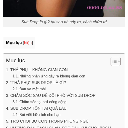
Sub Drop là gì? tại sao nó sảy ra, cách chữa trị
Mục lục
[
hiện
]
Mục lục
THẢ PHỤ – KHÔNG GIAN CON
Những phản ứng gây ra không gian con
“THẢ PHỤ” SUB DROP LÀ GÌ?
Đau và mệt mỏi
CHĂM SÓC SAU ĐỂ ĐỐI PHÓ VỚI SUB DROP
Chăm sóc tại nơi công cộng
SUB DROP TỒN TẠI QUÁ LÂU
Bài viết hữu ích cho bạn:
TRÒ CHƠI BỐ CON TRONG PHÒNG NGỦ