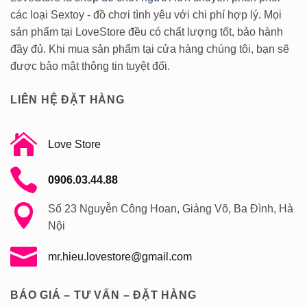
tình
ra
các loại Sextoy - đồ chơi tình yêu với chi phí hợp lý. Mọi
dục
cực
trở
khoái
sản phẩm tại LoveStore đều có chất lượng tốt, bảo hành
nên
hỗn
vui
hợp
đầy đủ. Khi mua sản phẩm tại cửa hàng chúng tôi, bạn sẽ
vẻ
được
yêu
được bảo mật thông tin tuyệt đối.
thích
LIÊN HỆ ĐẶT HÀNG
Love Store
0906.03.44.88
Số 23 Nguyễn Công Hoan, Giảng Võ, Ba Đình, Hà
Nội
mr.hieu.lovestore@gmail.com
BÁO GIÁ – TƯ VẤN – ĐẶT HÀNG