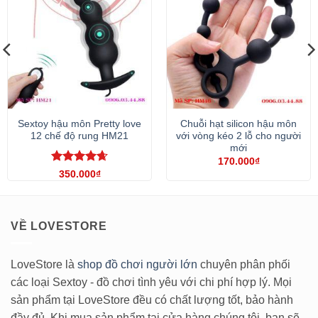
Sextoy hậu môn Pretty love
Chuỗi hạt silicon hậu môn
12 chế độ rung HM21
với vòng kéo 2 lỗ cho người
mới
170.000
₫
Được xếp
350.000
₫
hạng
4.67
5 sao
VỀ LOVESTORE
LoveStore là
shop đồ chơi người lớn
chuyên phân phối
các loại Sextoy - đồ chơi tình yêu với chi phí hợp lý. Mọi
sản phẩm tại LoveStore đều có chất lượng tốt, bảo hành
đầy đủ. Khi mua sản phẩm tại cửa hàng chúng tôi, bạn sẽ