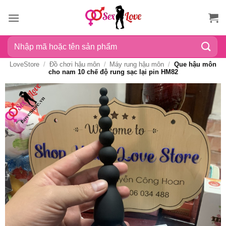
Bỏ
qua
nội
Tìm
dung
kiếm:
LoveStore
/
Đồ chơi hậu môn
/
Máy rung hậu môn
/
Que hậu môn
cho nam 10 chế độ rung sạc lại pin HM82