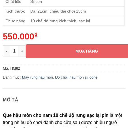
Chất liệu
Silicon
Kích thước
Dài 21cm, chiều dài chơi 15cm
Chức năng
10 chế độ rung kích thích, sạc lại
550.000
₫
Que hậu môn cho nam 10 chế độ rung sạc lại pin HM82 số lượn
MUA HÀNG
Mã:
HM82
Danh mục:
Máy rung hậu môn
,
Đồ chơi hậu môn silicone
MÔ TẢ
Que hậu môn cho nam 10 chế độ rung sạc lại pin
là một
trong nhiều đồ chơi dành cho cửa sau được nhiều người