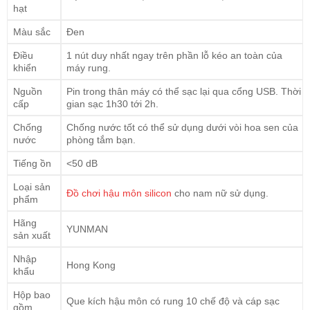
hạt
Màu sắc
Đen
Điều
1 nút duy nhất ngay trên phần lỗ kéo an toàn của
khiển
máy rung.
Nguồn
Pin trong thân máy có thể sạc lại qua cổng USB. Thời
cấp
gian sạc 1h30 tới 2h.
Chống
Chống nước tốt có thể sử dụng dưới vòi hoa sen của
nước
phòng tắm bạn.
Tiếng ồn
<50 dB
Loại sản
Đồ chơi hậu môn silicon
cho nam nữ sử dụng.
phẩm
Hãng
YUNMAN
sản xuất
Nhập
Hong Kong
khẩu
Hộp bao
Que kích hậu môn có rung 10 chế độ và cáp sạc
gồm