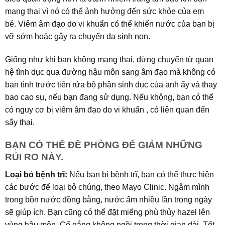
mang thai vì nó có thể ảnh hưởng đến sức khỏe của em
bé. Viêm âm đạo do vi khuẩn có thể khiến nước của bạn bị
vỡ sớm hoặc gây ra chuyển dạ sinh non.
Giống như khi bạn không mang thai, đừng chuyển từ quan
hệ tình dục qua đường hậu môn sang âm đạo mà không có
bạn tình trước tiên rửa bộ phận sinh dục của anh ấy và thay
bao cao su, nếu bạn đang sử dụng. Nếu không, bạn có thể
có nguy cơ bị viêm âm đạo do vi khuẩn , có liên quan đến
sẩy thai.
BẠN CÓ THỂ ĐỀ PHÒNG ĐỂ GIẢM NHỮNG
RỦI RO NÀY.
Loại bỏ bệnh trĩ:
Nếu bạn bị bệnh trĩ, bạn có thể thực hiện
các bước để loại bỏ chúng, theo Mayo Clinic. Ngâm mình
trong bồn nước đồng bằng, nước ấm nhiều lần trong ngày
sẽ giúp ích. Bạn cũng có thể đặt miếng phù thủy hazel lên
vùng hậu môn. Cố gắng không ngồi trong thời gian dài. Tốt