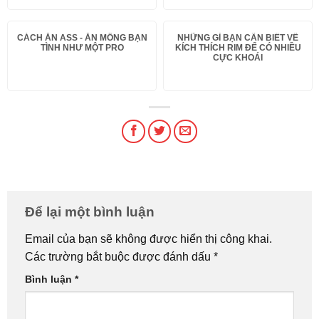
CÁCH ĂN ASS - ĂN MÔNG BẠN
NHỮNG GÌ BẠN CẦN BIẾT VỀ
TÌNH NHƯ MỘT PRO
KÍCH THÍCH RIM ĐỂ CÓ NHIỀU
CỰC KHOÁI
Để lại một bình luận
Email của bạn sẽ không được hiển thị công khai.
Các trường bắt buộc được đánh dấu
*
Bình luận
*