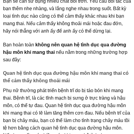
Bạn sẽ cần sử dụng nhiều chất bôi trơn. Yêu cầu đối tác của
bạn thêm nhẹ nhàng, và lắng nghe nhau trong suốt. Bất kỳ
loại tình dục nào cũng có thể cảm thấy khác nhau khi bạn
mang thai. Nếu cảm thấy không thoải mái hoặc đau đớn,
hãy nói thẳng với anh ấy để anh ấy có thể dừng lại.
Bạn hoàn toàn
không nên quan hệ tình dục qua đường
hậu môn khi mang thai
nếu nằm trong những trường hợp
sau đây:
Quan hệ tình dục qua đường hậu môn khi mang thai có
thể cảm thấy không thoải mái
Phụ nữ thường phát triển bệnh trĩ do bị táo bón khi mang
thai. Bệnh trĩ, là các tĩnh mạch bị sưng ở trực tràng và hậu
môn, có thể tự đau. Quan hệ tình dục qua đường hậu môn
khi mang thai có lẽ làm tăng thêm cơn đau. Nếu bệnh trĩ của
bạn bị chảy máu, bạn có thể làm cho tình trạng chảy máu tồi
tệ hơn bằng cách quan hệ tình dục qua đường hậu môn.