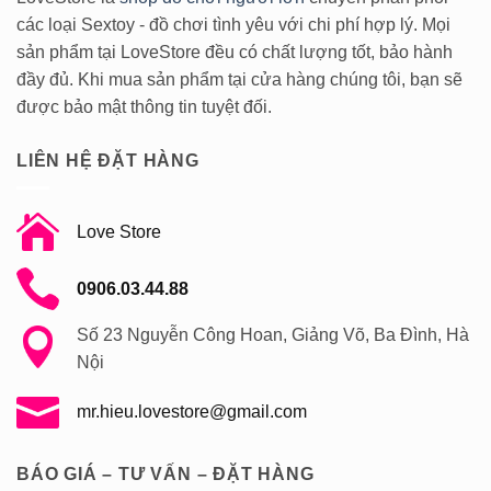
tình
ra
các loại Sextoy - đồ chơi tình yêu với chi phí hợp lý. Mọi
dục
cực
trở
khoái
sản phẩm tại LoveStore đều có chất lượng tốt, bảo hành
nên
hỗn
vui
hợp
đầy đủ. Khi mua sản phẩm tại cửa hàng chúng tôi, bạn sẽ
vẻ
được
yêu
được bảo mật thông tin tuyệt đối.
thích
LIÊN HỆ ĐẶT HÀNG
Love Store
0906.03.44.88
Số 23 Nguyễn Công Hoan, Giảng Võ, Ba Đình, Hà
Nội
mr.hieu.lovestore@gmail.com
BÁO GIÁ – TƯ VẤN – ĐẶT HÀNG