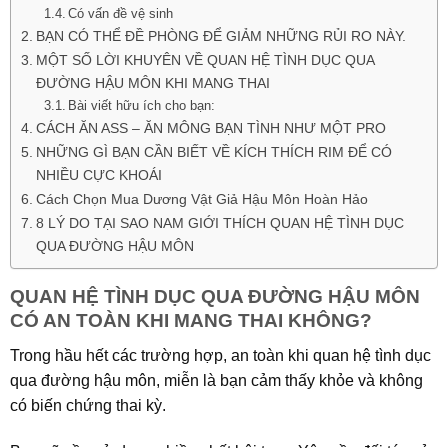
Có vấn đề vệ sinh
BẠN CÓ THỂ ĐỀ PHÒNG ĐỂ GIẢM NHỮNG RỦI RO NÀY.
MỘT SỐ LỜI KHUYÊN VỀ QUAN HỆ TÌNH DỤC QUA
ĐƯỜNG HẬU MÔN KHI MANG THAI
Bài viết hữu ích cho bạn:
CÁCH ĂN ASS – ĂN MÔNG BẠN TÌNH NHƯ MỘT PRO
NHỮNG GÌ BẠN CẦN BIẾT VỀ KÍCH THÍCH RIM ĐỂ CÓ
NHIỀU CỰC KHOÁI
Cách Chọn Mua Dương Vật Giả Hậu Môn Hoàn Hảo
8 LÝ DO TẠI SAO NAM GIỚI THÍCH QUAN HỆ TÌNH DỤC
QUA ĐƯỜNG HẬU MÔN
QUAN HỆ TÌNH DỤC QUA ĐƯỜNG HẬU MÔN
CÓ AN TOÀN KHI MANG THAI KHÔNG?
Trong hầu hết các trường hợp, an toàn khi quan hệ tình dục
qua đường hậu môn, miễn là bạn cảm thấy khỏe và không
có biến chứng thai kỳ.