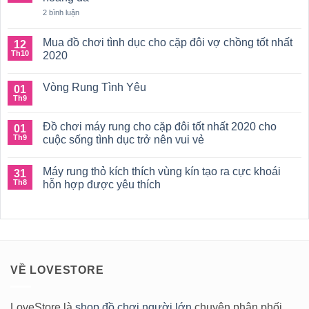
Cách
điểm
ở
Chọn
2 bình luận
G
Chuỗi
Mua
cho
hạt
Dương
nữ
hậu
Vật
Mua đồ chơi tình dục cho cặp đôi vợ chồng tốt nhất
12
G-
môn,
Giả
Th10
Spot
2020
đồ
Hậu
chơi
Môn
Không
nhét
Hoàn
có
hậu
Hảo
Vòng Rung Tình Yêu
01
bình
môn
luận
Th9
Không
đầy
ở
có
hoang
Mua
bình
dã
đồ
Đồ chơi máy rung cho cặp đôi tốt nhất 2020 cho
01
luận
chơi
ở
Th9
cuộc sống tình dục trở nên vui vẻ
tình
Vòng
dục
Không
Rung
cho
có
Tình
cặp
Máy rung thỏ kích thích vùng kín tạo ra cực khoái
31
bình
Yêu
đôi
luận
Th8
hỗn hợp được yêu thích
vợ
ở
chồng
Đồ
Không
tốt
chơi
có
nhất
máy
bình
2020
rung
luận
cho
ở
cặp
Máy
đôi
rung
tốt
thỏ
VỀ LOVESTORE
nhất
kích
2020
thích
cho
vùng
cuộc
kín
sống
tạo
LoveStore là
shop đồ chơi người lớn
chuyên phân phối