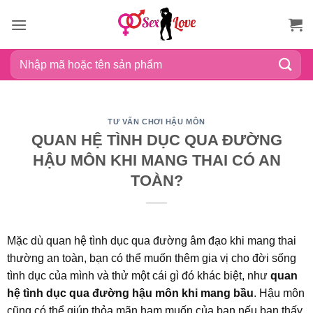
Bỏ
qua
nội
Tìm
dung
kiếm:
TƯ VẤN CHƠI HẬU MÔN
QUAN HỆ TÌNH DỤC QUA ĐƯỜNG
HẬU MÔN KHI MANG THAI CÓ AN
TOÀN?
Mặc dù quan hệ tình dục qua đường âm đạo khi mang thai
thường an toàn, bạn có thể muốn thêm gia vị cho đời sống
tình dục của mình và thử một cái gì đó khác biệt, như
quan
hệ tình dục qua đường hậu môn khi mang bầu
. Hậu môn
cũng có thể giúp thỏa mãn ham muốn của bạn nếu bạn thấy