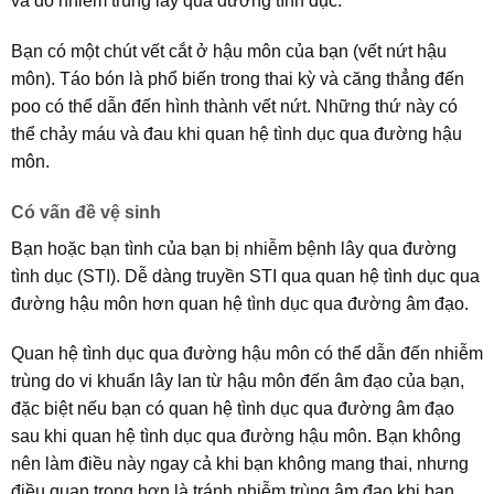
và do nhiễm trùng lây qua đường tình dục.
Bạn có một chút vết cắt ở hậu môn của bạn (vết nứt hậu
môn). Táo bón là phổ biến trong thai kỳ và căng thẳng đến
poo có thể dẫn đến hình thành vết nứt. Những thứ này có
thể chảy máu và đau khi quan hệ tình dục qua đường hậu
môn.
Có vấn đề vệ sinh
Bạn hoặc bạn tình của bạn bị nhiễm bệnh lây qua đường
tình dục (STI). Dễ dàng truyền STI qua quan hệ tình dục qua
đường hậu môn hơn quan hệ tình dục qua đường âm đạo.
Quan hệ tình dục qua đường hậu môn có thể dẫn đến nhiễm
trùng do vi khuẩn lây lan từ hậu môn đến âm đạo của bạn,
đặc biệt nếu bạn có quan hệ tình dục qua đường âm đạo
sau khi quan hệ tình dục qua đường hậu môn. Bạn không
nên làm điều này ngay cả khi bạn không mang thai, nhưng
điều quan trọng hơn là tránh nhiễm trùng âm đạo khi bạn