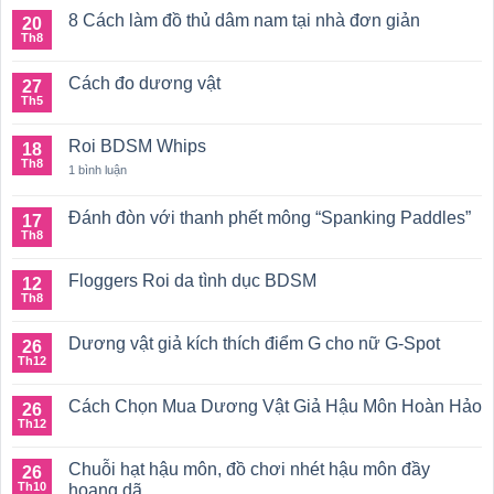
8 Cách làm đồ thủ dâm nam tại nhà đơn giản
20
Th8
Không
có
bình
Cách đo dương vật
27
luận
ở
Th5
Không
8
có
Cách
bình
làm
Roi BDSM Whips
18
luận
đồ
ở
Th8
ở
1 bình luận
thủ
Cách
Roi
dâm
đo
BDSM
nam
dương
Whips
tại
Đánh đòn với thanh phết mông “Spanking Paddles”
17
vật
nhà
Th8
Không
đơn
có
giản
bình
Floggers Roi da tình dục BDSM
12
luận
ở
Th8
Không
Đánh
có
đòn
bình
với
Dương vật giả kích thích điểm G cho nữ G-Spot
26
luận
thanh
ở
Th12
Không
phết
Floggers
có
mông
Roi
bình
“Spanking
da
Cách Chọn Mua Dương Vật Giả Hậu Môn Hoàn Hảo
26
luận
Paddles”
tình
ở
Th12
Không
dục
Dương
có
BDSM
vật
bình
giả
Chuỗi hạt hậu môn, đồ chơi nhét hậu môn đầy
26
luận
kích
ở
Th10
hoang dã
thích