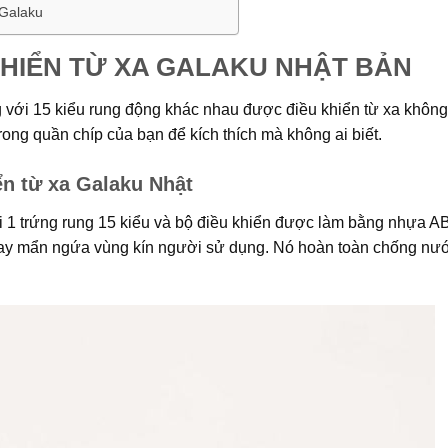
 Galaku
KHIỂN TỪ XA GALAKU NHẬT BẢN
với 15 kiểu rung động khác nhau được điều khiển từ xa không
rong quần chíp của bạn để kích thích mà không ai biết.
ển từ xa Galaku Nhật
 1 trứng rung 15 kiểu và bộ điều khiển được làm bằng nhựa AB
 hay mẩn ngứa vùng kín người sử dụng. Nó hoàn toàn chống nư