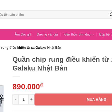
Âm đạo giả
Dương vật giả
Kiến thức tình dục
Búp bê t
 rung điều khiển từ xa Galaku Nhật Bản
Quần chip rung điều khiển từ 
Galaku Nhật Bản
890.000
₫
Quần chip rung điều khiển từ xa Galaku Nhật Bản số lượ
MUA HÀNG