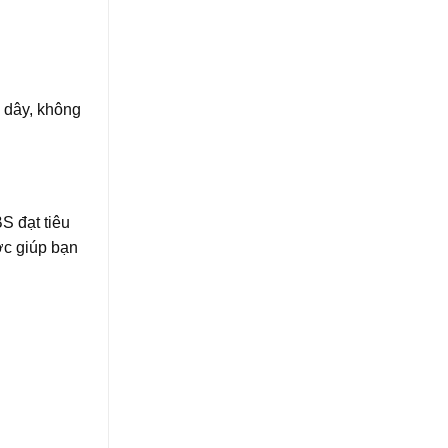
 dây, không
S đạt tiêu
ớc giúp bạn