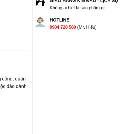
GIAO HÀNG KÍN ĐÁO - LỊCH SỰ
Không ai biết là sản phẩm gì
HOTLINE
0904 720 589
(Mr. Hiếu)
g cộng, quần
độc đáo dành