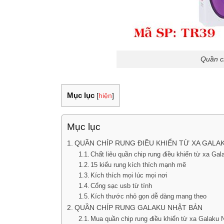
Quần ch
Mục lục
[
hiện
]
Mục lục
QUẦN CHÍP RUNG ĐIỀU KHIỂN TỪ XA GALA
Chất liêu quần chip rung điều khiển từ xa Gal
15 kiểu rung kích thích mạnh mẽ
Kích thích mọi lúc mọi nơi
Cổng sạc usb từ tính
Kích thước nhỏ gọn dễ dàng mang theo
QUẦN CHÍP RUNG GALAKU NHẬT BẢN
Mua quần chip rung điều khiển từ xa Galaku 