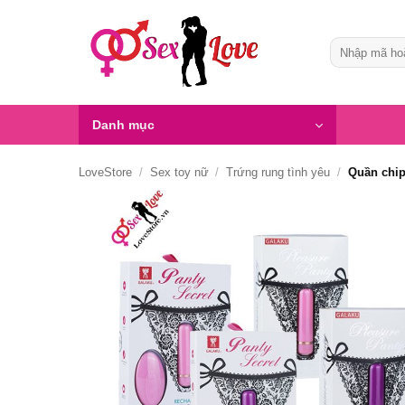
Bỏ
qua
Tìm
nội
kiếm:
dung
Danh mục
LoveStore
/
Sex toy nữ
/
Trứng rung tình yêu
/
Quần chip