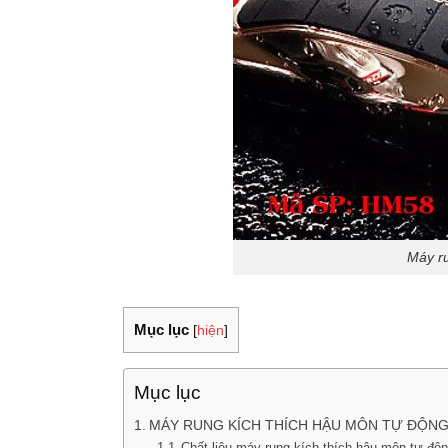
Máy r
Mục lục
[
hiện
]
Mục lục
MÁY RUNG KÍCH THÍCH HẬU MÔN TỰ ĐỘN
Chất liệu máy rung kích thích hậu môn tự đô