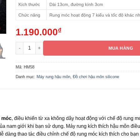
Kích thước
Dài 13cm, đường kính 3cm
Chức năng
Rung móc hoạt động 7 kiểu và tốc độ khác n
1.190.000
₫
Máy rung kích thích hậu môn tự động rung móc, điều khi
MUA HÀNG
Mã:
HM58
Danh mục:
Máy rung hậu môn
,
Đồ chơi hậu môn silicone
g móc
, điều khiển từ xa không dây hoạt động với chế độ rung 
của nam giới khi bạn sử dụng. Máy rung kích thích hậu môn điều
ễ dàng thao tác điều chỉnh chế độ rung móc kích thích cho bạn