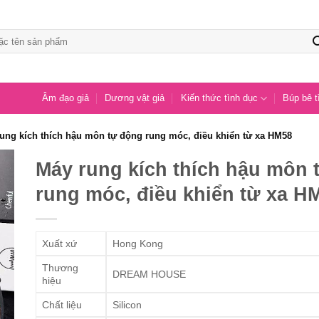
Âm đạo giả
Dương vật giả
Kiến thức tình dục
Búp bê t
ung kích thích hậu môn tự động rung móc, điều khiển từ xa HM58
Máy rung kích thích hậu môn 
rung móc, điều khiển từ xa H
Xuất xứ
Hong Kong
Thương
DREAM HOUSE
hiệu
Chất liệu
Silicon