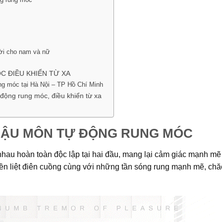
vời cho nam và nữ
C ĐIỀU KHIỂN TỪ XA
ng móc tại Hà Nội – TP Hồ Chí Minh
động rung móc, điều khiển từ xa
HẬU MÔN TỰ ĐỘNG RUNG MÓC
hau hoàn toàn độc lập tại hai đầu, mang lại cảm giác mạnh mẽ
ền liệt điên cuồng cùng với những tần sóng rung mạnh mẽ, chă