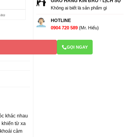
GIAO HÀNG KÍN ĐÁO - LỊCH SỰ
Không ai biết là sản phẩm gì
hau
HOTLINE
0904 720 589
(Mr. Hiếu)
ển từ xa HM58 số lượng
GỌI NGAY
móc khác nhau
 khiển từ xa
 khoái cảm