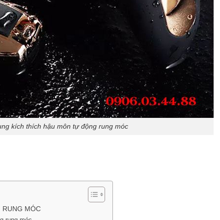
ung kích thích hậu môn tự động rung móc
G RUNG MÓC
ng rung móc