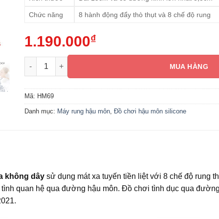
Chức năng
8 hành động đẩy thò thụt và 8 chế độ rung
1.190.000
₫
Máy rung hậu môn thò thụt điều khiển từ xa không dây 
MUA HÀNG
Mã:
HM69
Danh mục:
Máy rung hậu môn
,
Đồ chơi hậu môn silicone
xa không dây
sử dụng mát xa tuyến tiền liệt với 8 chế độ rung t
 tình quan hệ qua đường hậu môn. Đồ chơi tình dục qua đườn
2021.