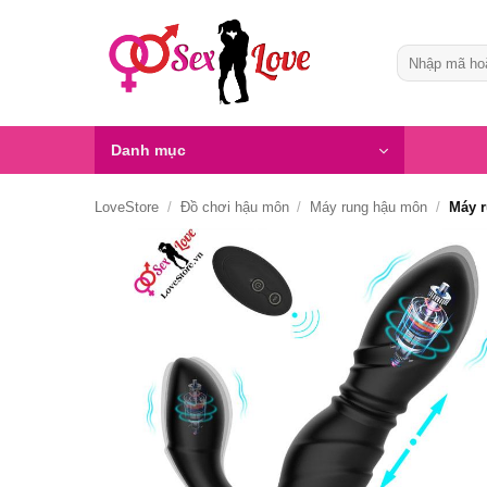
Bỏ
qua
Tìm
nội
kiếm:
dung
Danh mục
LoveStore
/
Đồ chơi hậu môn
/
Máy rung hậu môn
/
Máy r