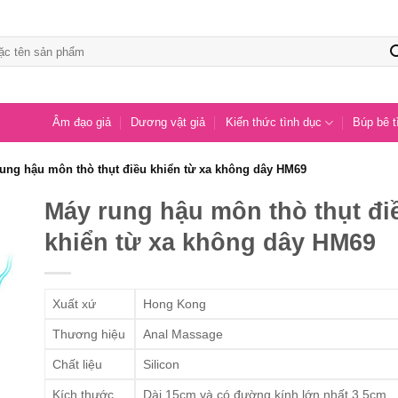
Âm đạo giả
Dương vật giả
Kiến thức tình dục
Búp bê t
ung hậu môn thò thụt điều khiển từ xa không dây HM69
Máy rung hậu môn thò thụt đi
khiển từ xa không dây HM69
Xuất xứ
Hong Kong
Thương hiệu
Anal Massage
Chất liệu
Silicon
Kích thước
Dài 15cm và có đường kính lớn nhất 3,5cm