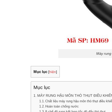
Máy rung 
Mục lục
[
hiện
]
Mục lục
MÁY RUNG HẬU MÔN THÒ THỤT ĐIỀU KHIỂ
Chất liệu máy rung hậu môn thò thụt điều khi
Hoàn toàn chống nước
8 chế độ rung kết hợp tốc độ đẩy thò thụt