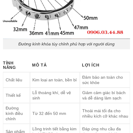
Đường kính khóa tùy chỉnh phủ hợp với người dùng
TÍNH
MÔ TẢ
LỢI ÍCH
NĂNG
Đảm bảo an toàn cho
Chất liệu
Kim loại an toàn, bền bỉ
sức khỏe
Lỗ thoáng khí, dễ vệ
Giảm cảm giác bí bách
Thiết kế
sinh
và dễ dàng làm sạch
Đường
Thoải mái tối đa cho
kính điều
Từ 32 đến 50 mm
nhiều kích cỡ khác nhau
chỉnh
Lồng trinh tiết bằng kim
Đáp ứng nhu cầu đa
Sản phẩm