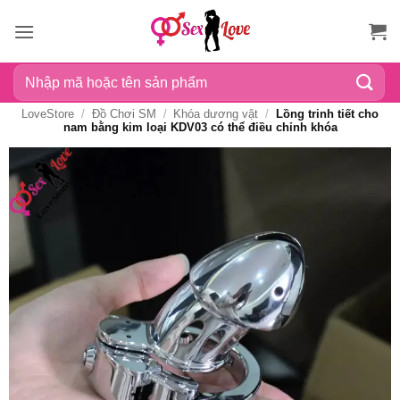
Bỏ
qua
nội
Tìm
dung
kiếm:
LoveStore
/
Đồ Chơi SM
/
Khóa dương vật
/
Lồng trinh tiết cho
nam bằng kim loại KDV03 có thể điều chỉnh khóa