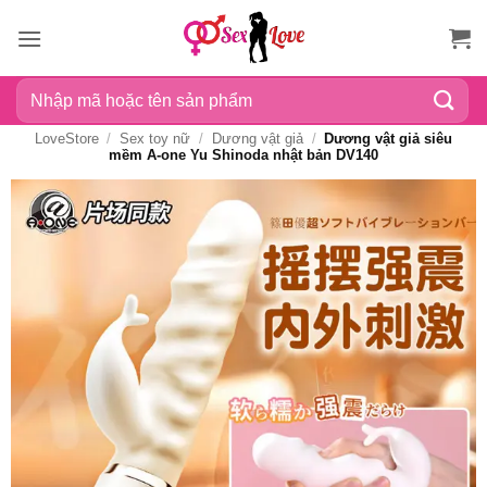
Bỏ
qua
nội
Tìm
dung
kiếm:
LoveStore
/
Sex toy nữ
/
Dương vật giả
/
Dương vật giả siêu
mềm A-one Yu Shinoda nhật bản DV140