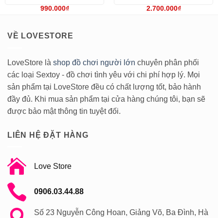
Được xếp
Được xếp
990.000
₫
2.700.000
₫
hạng
4.5
hạng
5
5
5 sao
sao
VỀ LOVESTORE
LoveStore là
shop đồ chơi người lớn
chuyên phân phối
các loại Sextoy - đồ chơi tình yêu với chi phí hợp lý. Mọi
sản phẩm tại LoveStore đều có chất lượng tốt, bảo hành
đầy đủ. Khi mua sản phẩm tại cửa hàng chúng tôi, bạn sẽ
được bảo mật thông tin tuyệt đối.
LIÊN HỆ ĐẶT HÀNG
Love Store
0906.03.44.88
Số 23 Nguyễn Công Hoan, Giảng Võ, Ba Đình, Hà