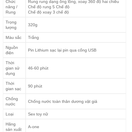
Chức
Rung rung dạng ống lồng, xoay 360 độ hai chiều
năng /
Chế độ rung 5 Chế độ
Rung
Chế độ xoay 3 chế độ
Trọng
320g
lượng
Màu sắc
Trắng
Nguồn
Pin Lithium sạc lại pin qua cổng USB
điện
Thời
gian sử
46-60 phút
dụng
Thời
90 phút
gian sạc
Chống
Chống nước toàn thân dương vật giả
nước
Loại
Sex toy nữ
Hãng
A-one
sản xuất