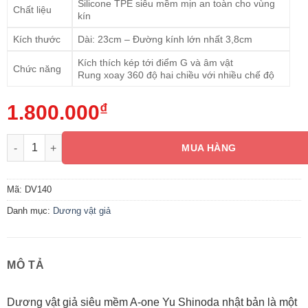
Silicone TPE siêu mềm mịn an toàn cho vùng
Chất liệu
kín
Kích thước
Dài: 23cm – Đường kính lớn nhất 3,8cm
Kích thích kép tới điểm G và âm vật
Chức năng
Rung xoay 360 độ hai chiều với nhiều chế độ
1.800.000
₫
Dương vật giả siêu mềm A-one Yu Shinoda nhật bản DV140 số 
MUA HÀNG
Mã:
DV140
Danh mục:
Dương vật giả
MÔ TẢ
Dương vật giả siêu mềm A-one Yu Shinoda nhật bản là một