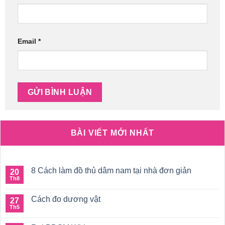
Email
*
BÀI VIẾT MỚI NHẤT
8 Cách làm đồ thủ dâm nam tại nhà đơn giản
20
Th8
Không
có
bình
Cách đo dương vật
27
luận
ở
Th5
Không
8
có
Cách
bình