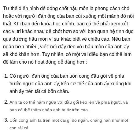
Tư thế điển hình để đóng chốt hậu môn là phong cách chó
hoặc với người đàn ông của bạn cúi xuống một mảnh đồ nội
thất. Khi bạn đến khóa học chính, bạn có thể phải xem xét
các vị trí khác nhau để chốt hơn so với bạn quan hệ tình dục
qua đường hậu môn vì sự khác biệt về chiều cao. Nếu bạn
ngắn hơn nhiều, việc nối dây đeo với hậu môn của anh ấy
sẽ khó khăn hơn. Tuy nhiên, có một vài điều bạn có thể làm
để làm cho nó hoạt động dễ dàng hơn:
Có người đàn ông của bạn uốn cong đầu gối về phía
trước ngực của anh ấy, kéo cơ thể của anh ấy xuống khi
anh ấy trên tất cả bốn chân.
Anh ta có thể nằm ngửa với đầu gối kéo lên về phía ngực, và
bạn có thể thâm nhập anh ta từ trên cao.
Uốn cong anh ta trên một cái gì đó ngắn, chẳng hạn như một
con rái cá.