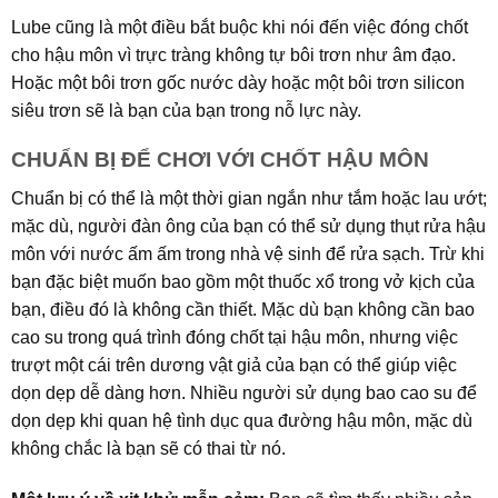
Lube cũng là một điều bắt buộc khi nói đến việc đóng chốt
cho hậu môn vì trực tràng không tự bôi trơn như âm đạo.
Hoặc một bôi trơn gốc nước dày hoặc một bôi trơn silicon
siêu trơn sẽ là bạn của bạn trong nỗ lực này.
CHUẨN BỊ ĐỂ CHƠI VỚI CHỐT HẬU MÔN
Chuẩn bị có thể là một thời gian ngắn như tắm hoặc lau ướt;
mặc dù, người đàn ông của bạn có thể sử dụng thụt rửa hậu
môn với nước ấm ấm trong nhà vệ sinh để rửa sạch. Trừ khi
bạn đặc biệt muốn bao gồm một thuốc xổ trong vở kịch của
bạn, điều đó là không cần thiết. Mặc dù bạn không cần bao
cao su trong quá trình đóng chốt tại hậu môn, nhưng việc
trượt một cái trên dương vật giả của bạn có thể giúp việc
dọn dẹp dễ dàng hơn. Nhiều người sử dụng bao cao su để
dọn dẹp khi quan hệ tình dục qua đường hậu môn, mặc dù
không chắc là bạn sẽ có thai từ nó.