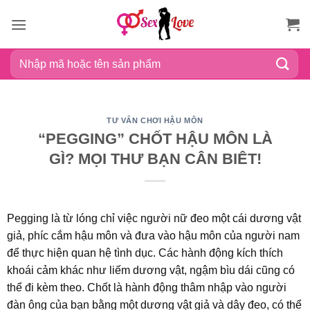
Bỏ
qua
nội
Tìm
dung
kiếm:
TƯ VẤN CHƠI HẬU MÔN
“PEGGING” CHỐT HẬU MÔN LÀ
GÌ? MỌI THƯ BẠN CÂN BIÊT!
Pegging là từ lóng chỉ việc người nữ đeo một cái dương vật
giả, phíc cắm hậu môn và đưa vào hậu môn của người nam
để thực hiện quan hệ tình dục. Các hành động kích thích
khoái cảm khác như liếm dương vật, ngậm bìu dái cũng có
thể đi kèm theo. Chốt là hành động thâm nhập vào người
đàn ông của bạn bằng một dương vật giả và dây đeo, có thể