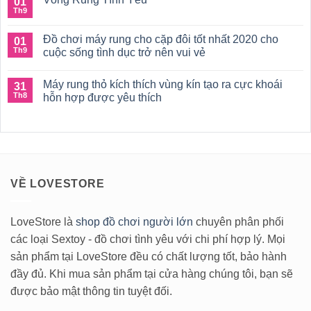
01
bình
môn
luận
Th9
Không
đầy
ở
có
hoang
Mua
bình
dã
đồ
Đồ chơi máy rung cho cặp đôi tốt nhất 2020 cho
01
luận
chơi
ở
Th9
cuộc sống tình dục trở nên vui vẻ
tình
Vòng
dục
Không
Rung
cho
có
Tình
cặp
Máy rung thỏ kích thích vùng kín tạo ra cực khoái
31
bình
Yêu
đôi
luận
Th8
hỗn hợp được yêu thích
vợ
ở
chồng
Đồ
Không
tốt
chơi
có
nhất
máy
bình
2020
rung
luận
cho
ở
cặp
Máy
đôi
rung
tốt
thỏ
VỀ LOVESTORE
nhất
kích
2020
thích
cho
vùng
cuộc
kín
sống
tạo
LoveStore là
shop đồ chơi người lớn
chuyên phân phối
tình
ra
các loại Sextoy - đồ chơi tình yêu với chi phí hợp lý. Mọi
dục
cực
trở
khoái
sản phẩm tại LoveStore đều có chất lượng tốt, bảo hành
nên
hỗn
vui
hợp
đầy đủ. Khi mua sản phẩm tại cửa hàng chúng tôi, bạn sẽ
vẻ
được
yêu
được bảo mật thông tin tuyệt đối.
thích