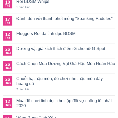
làm
Roi BDSM Whips
18
luận
đồ
ở
Th8
ở
1 bình luận
thủ
Cách
Roi
dâm
đo
BDSM
nam
dương
Whips
tại
Đánh đòn với thanh phết mông “Spanking Paddles”
17
vật
nhà
Th8
Không
đơn
có
giản
bình
Floggers Roi da tình dục BDSM
12
luận
ở
Th8
Không
Đánh
có
đòn
bình
với
Dương vật giả kích thích điểm G cho nữ G-Spot
26
luận
thanh
ở
Th12
Không
phết
Floggers
có
mông
Roi
bình
“Spanking
da
Cách Chọn Mua Dương Vật Giả Hậu Môn Hoàn Hảo
26
luận
Paddles”
tình
ở
Th12
Không
dục
Dương
có
BDSM
vật
bình
giả
Chuỗi hạt hậu môn, đồ chơi nhét hậu môn đầy
26
luận
kích
ở
Th10
hoang dã
thích
Cách
điểm
ở
Chọn
2 bình luận
G
Chuỗi
Mua
cho
hạt
Dương
nữ
hậu
Vật
Mua đồ chơi tình dục cho cặp đôi vợ chồng tốt nhất
12
G-
môn,
Giả
Th10
Spot
2020
đồ
Hậu
chơi
Môn
Không
nhét
Hoàn
có
hậu
Hảo
Vòng Rung Tình Yêu