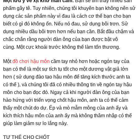
Một lưu ý về xịt khử mẫn cảm:
Bạn sẽ tìm thấy nhiều sản
phẩm gây tê. Tuy nhiên, chúng tôi khuyên bạn không nên sử
dụng các sản phẩm này vì đau là cách cơ thể bạn cho bạn
biết có gì đó không ổn. Nếu nó đau, sử dụng bôi trơn. Sử
dụng nhiều dầu bôi trơn hơn nếu bạn cần. Bắt đầu chậm và
chắc chắn rằng người đàn ông của bạn được bật vô
cùng. Một cực khoái trước không thể làm tổn thương.
Một
đồ chơi hậu môn
cầm tay nhỏ hơn hoặc ngón tay của
bạn có thể là một sự tích tụ tốt cho một dương vật giả lớn
hơn ( sử dụng đào tạo hậu môn để tăng kích thước anh ta
có thể ), và chúng tôi đã có nhiều thông tin về ngón tay hậu
môn cho bạn đọc đó. Ngay cả khi người đàn ông của bạn
hào hứng với triển vọng chốt hậu môn, anh ta có thể cảm
thấy một chút do dự. Ép và mò mẫm mông của anh ấy và
kích thích hậu môn của anh ấy mà không thâm nhập có thể
giúp làm giảm sự lo lắng này.
TƯ THẾ CHO CHỐT