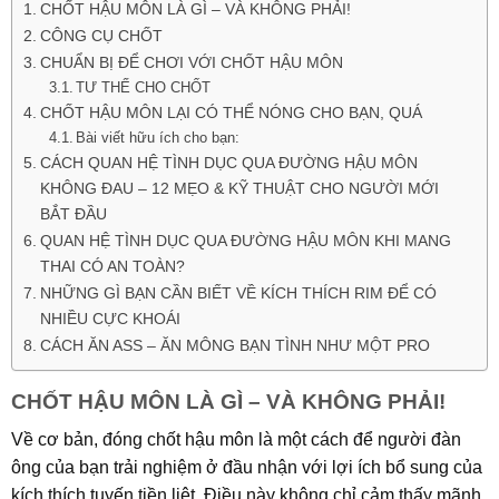
CHỐT HẬU MÔN LÀ GÌ – VÀ KHÔNG PHẢI!
CÔNG CỤ CHỐT
CHUẨN BỊ ĐỂ CHƠI VỚI CHỐT HẬU MÔN
TƯ THẾ CHO CHỐT
CHỐT HẬU MÔN LẠI CÓ THỂ NÓNG CHO BẠN, QUÁ
Bài viết hữu ích cho bạn:
CÁCH QUAN HỆ TÌNH DỤC QUA ĐƯỜNG HẬU MÔN
KHÔNG ĐAU – 12 MẸO & KỸ THUẬT CHO NGƯỜI MỚI
BẮT ĐẦU
QUAN HỆ TÌNH DỤC QUA ĐƯỜNG HẬU MÔN KHI MANG
THAI CÓ AN TOÀN?
NHỮNG GÌ BẠN CẦN BIẾT VỀ KÍCH THÍCH RIM ĐỂ CÓ
NHIỀU CỰC KHOÁI
CÁCH ĂN ASS – ĂN MÔNG BẠN TÌNH NHƯ MỘT PRO
CHỐT HẬU MÔN LÀ GÌ – VÀ KHÔNG PHẢI!
Về cơ bản, đóng chốt hậu môn là một cách để người đàn
ông của bạn trải nghiệm ở đầu nhận với lợi ích bổ sung của
kích thích tuyến tiền liệt. Điều này không chỉ cảm thấy mãnh