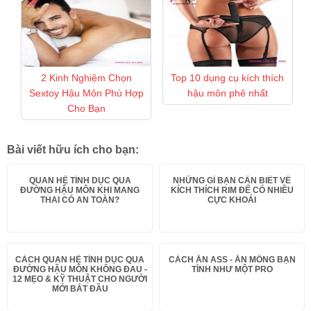
2 Kinh Nghiệm Chọn
Top 10 dụng cụ kích thích
Sextoy Hậu Môn Phù Hợp
hậu môn phê nhất
Cho Bạn
Bài viết hữu ích cho bạn:
QUAN HỆ TÌNH DỤC QUA
NHỮNG GÌ BẠN CẦN BIẾT VỀ
ĐƯỜNG HẬU MÔN KHI MANG
KÍCH THÍCH RIM ĐỂ CÓ NHIỀU
THAI CÓ AN TOÀN?
CỰC KHOÁI
CÁCH QUAN HỆ TÌNH DỤC QUA
CÁCH ĂN ASS - ĂN MÔNG BẠN
ĐƯỜNG HẬU MÔN KHÔNG ĐAU -
TÌNH NHƯ MỘT PRO
12 MẸO & KỸ THUẬT CHO NGƯỜI
MỚI BẮT ĐẦU