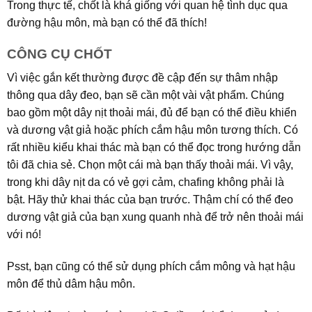
Trong thực tế, chốt là khá giống với quan hệ tình dục qua
đường hậu môn, mà bạn có thể đã thích!
CÔNG CỤ CHỐT
Vì việc gắn kết thường được đề cập đến sự thâm nhập
thông qua dây đeo, bạn sẽ cần một vài vật phẩm. Chúng
bao gồm một dây nịt thoải mái, đủ để bạn có thể điều khiển
và dương vật giả hoặc phích cắm hậu môn tương thích. Có
rất nhiều kiểu khai thác mà bạn có thể đọc trong hướng dẫn
tôi đã chia sẻ. Chọn một cái mà bạn thấy thoải mái. Vì vậy,
trong khi dây nịt da có vẻ gợi cảm, chafing không phải là
bật. Hãy thử khai thác của bạn trước. Thậm chí có thể đeo
dương vật giả của bạn xung quanh nhà để trở nên thoải mái
với nó!
Psst, bạn cũng có thể sử dụng phích cắm mông và hạt hậu
môn để thủ dâm hậu môn.