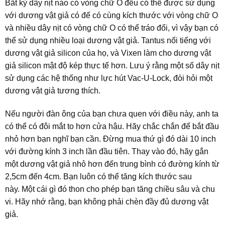
Bất kỳ dây nịt nào có vòng chữ O đều có thể được sử dụng
với dương vật giả có đế có cùng kích thước với vòng chữ O
và nhiều dây nịt có vòng chữ O có thể tráo đổi, vì vậy bạn có
thể sử dụng nhiều loại dương vật giả. Tantus nổi tiếng với
dương vật giả silicon của họ, và Vixen làm cho dương vật
giả silicon mật độ kép thực tế hơn. Lưu ý rằng một số dây nịt
sử dụng các hệ thống như lực hút Vac-U-Lock, đòi hỏi một
dương vật giả tương thích.
Nếu người đàn ông của bạn chưa quen với điều này, anh ta
có thể có đôi mắt to hơn cửa hậu. Hãy chắc chắn để bắt đầu
nhỏ hơn bạn nghĩ bạn cần. Đừng mua thứ gì đó dài 10 inch
với đường kính 3 inch lần đầu tiên. Thay vào đó, hãy gắn
một dương vật giả nhỏ hơn đến trung bình có đường kính từ
2,5cm đến 4cm. Bạn luôn có thể tăng kích thước sau
này. Một cái gì đó thon cho phép bạn tăng chiều sâu và chu
vi. Hãy nhớ rằng, bạn không phải chèn đầy đủ dương vật
giả.