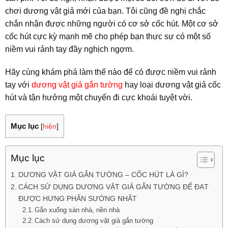
chơi dương vật giả mới của bạn. Tôi cũng đề nghị chắc
chắn nhận được những người có cơ sở cốc hút. Một cơ sở
cốc hút cực kỳ mạnh mẽ cho phép bạn thực sự có một số
niềm vui rảnh tay đầy nghịch ngợm.
Hãy cùng khám phá làm thế nào để có được niềm vui rảnh
tay với
dương vật giả gắn tường
hay loại dương vật giả cốc
hút và tận hưởng một chuyến đi cực khoái tuyệt vời.
Mục lục
[
hiện
]
Mục lục
DƯƠNG VẬT GIẢ GẮN TƯỜNG – CỐC HÚT LÀ GÌ?
CÁCH SỬ DỤNG DƯƠNG VẬT GIẢ GẮN TƯỜNG ĐỂ ĐẠT
ĐƯỢC HƯNG PHẤN SƯỚNG NHẤT
Gắn xuống sàn nhà, nền nhà
Cách sử dụng dương vật giả gắn tường