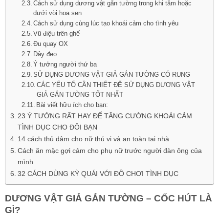
Cách sử dụng dương vật gắn tường trong khi tắm hoặc
dưới vòi hoa sen
Cách sử dụng cùng lúc tạo khoái cảm cho tình yêu
Vũ điệu trên ghế
Đu quay OX
Dây đeo
Ý tưởng người thứ ba
SỬ DỤNG DƯƠNG VẬT GIẢ GẮN TƯỜNG CÓ RUNG
CÁC YẾU TỐ CẦN THIẾT ĐỂ SỬ DỤNG DƯƠNG VẬT
GIẢ GẮN TƯỜNG TỐT NHẤT
Bài viết hữu ích cho bạn:
23 Ý TƯỞNG RẤT HAY ĐỂ TĂNG CƯỜNG KHOÁI CẢM
TÌNH DỤC CHO ĐÔI BẠN
14 cách thủ dâm cho nữ thú vị và an toàn tại nhà
Cách ăn mặc gợi cảm cho phụ nữ trước người đàn ông của
mình
32 CÁCH DÙNG KỲ QUÁI VỚI ĐỒ CHƠI TÌNH DỤC
DƯƠNG VẬT GIẢ GẮN TƯỜNG – CỐC HÚT LÀ
GÌ?