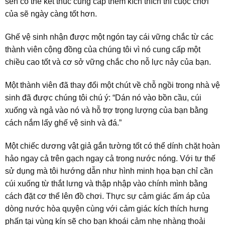
sen có thể kết thúc cung cấp thêm kích thích thì cuộc chơi
của sẽ ngày càng tốt hơn.
Ghế vệ sinh nhận được một ngón tay cái vững chắc từ các
thành viên cộng đồng của chúng tôi vì nó cung cấp một
chiều cao tốt và cơ sở vững chắc cho nỗ lực nảy của bạn.
Một thành viên đã thay đổi một chút về chỗ ngồi trong nhà vệ
sinh đã được chúng tôi chú ý: “Dán nó vào bồn cầu, cúi
xuống và ngả vào nó và hỗ trợ trọng lượng của bạn bằng
cách nắm lấy ghế vệ sinh và đá.”
Một chiếc dương vật giả gắn tường tốt có thể dính chặt hoàn
hảo ngay cả trên gạch ngay cả trong nước nóng. Với tư thế
sử dụng mà tôi hướng dẫn như hình minh họa bạn chỉ cần
cúi xuống từ thắt lưng và thập nhập vào chính mình bằng
cách đặt cơ thể lên đồ chơi. Thực sự cảm giác ấm áp của
dòng nước hòa quyện cùng với cảm giác kích thích hưng
phấn tại vùng kín sẽ cho bạn khoái cảm nhẹ nhàng thoải