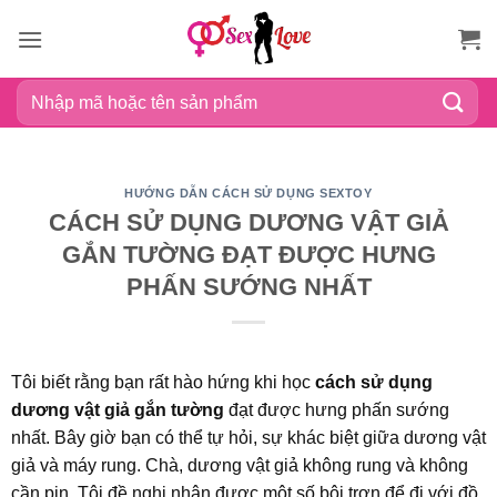
Bỏ
qua
nội
Tìm
dung
kiếm:
HƯỚNG DẪN CÁCH SỬ DỤNG SEXTOY
CÁCH SỬ DỤNG DƯƠNG VẬT GIẢ
GẮN TƯỜNG ĐẠT ĐƯỢC HƯNG
PHẤN SƯỚNG NHẤT
Tôi biết rằng bạn rất hào hứng khi học
cách sử dụng
dương vật giả gắn tường
đạt được hưng phấn sướng
nhất. Bây giờ bạn có thể tự hỏi, sự khác biệt giữa dương vật
giả và máy rung. Chà, dương vật giả không rung và không
cần pin. Tôi đề nghị nhận được một số bôi trơn để đi với đồ