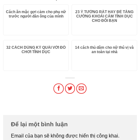
Cách ăn mặc gợi cảm cho phụ nữ
23 Ý TƯỞNG RẤT HAY ĐỂ TĂNG
trước người đàn ông của mình
CƯỜNG KHOÁI CẢM TÌNH DỤC
CHO ĐÔI BẠN
32 CÁCH DÙNG KỲ QUÁI VỚI ĐỒ
14 cách thủ dâm cho nữ thú vị và
CHƠI TÌNH DỤC
an toàn tại nhà
Để lại một bình luận
Email của bạn sẽ không được hiển thị công khai.