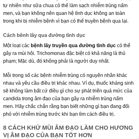
tự nhiên như sữa chua có thể làm sạch nhiễm trùng nấm
men, và bạn không nên quan hệ tình dục không an toàn
trong khi bị nhiễm bệnh vì bạn có thể truyền bệnh qua lại.
Cách bênh lây qua đường tình dục
Một loạt các
bệnh lây truyền qua đường tình dục
có thể
gây ra mùi hôi. Trichomonas đặc biệt có khả năng là thủ
phạm; Mặc dù, đó không phải là người duy nhất.
Mỗi trong số các bệnh nhiễm trùng có nguyên nhân khác
nhau và yêu cầu điều trị khác nhau. Ví dụ, thuốc kháng sinh
sẽ không làm bất cứ điều gì cho sự phát triển quá mức của
candida trong âm đạo của bạn gây ra nhiễm trùng nấm
men. Hãy chắc chắn rằng bạn biết những gì bạn đang đối
phó với nhiễm trùng trước khi bạn tìm cách điều trị.
8 CÁCH KHỬ MÙI ÂM ĐẠO LÀM CHO HƯƠNG
VỊ ÂM ĐẠO CỦA BẠN TỐT HƠN