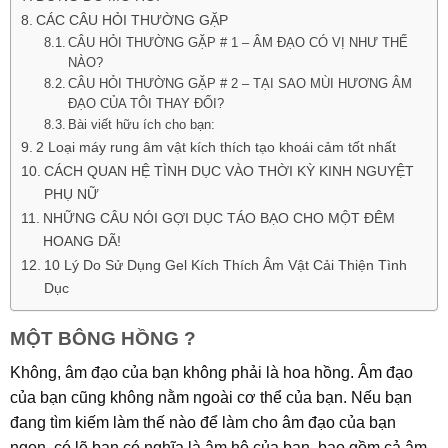
CÁC CÂU HỎI THƯỜNG GẶP
CÂU HỎI THƯỜNG GẶP # 1 – ÂM ĐẠO CÓ VỊ NHƯ THẾ
NÀO?
CÂU HỎI THƯỜNG GẶP # 2 – TẠI SAO MÙI HƯƠNG ÂM
ĐẠO CỦA TÔI THAY ĐỔI?
Bài viết hữu ích cho bạn:
2 Loại máy rung âm vật kích thích tạo khoái cảm tốt nhất
CÁCH QUAN HỆ TÌNH DỤC VÀO THỜI KỲ KINH NGUYỆT
PHỤ NỮ
NHỮNG CÂU NÓI GỢI DỤC TÁO BẠO CHO MỘT ĐÊM
HOANG DÃ!
10 Lý Do Sử Dụng Gel Kích Thích Âm Vật Cải Thiện Tình
Dục
MỘT BÔNG HỒNG ?
Không, âm đạo của bạn không phải là hoa hồng. Âm đạo
của bạn cũng không nằm ngoài cơ thể của bạn. Nếu bạn
đang tìm kiếm làm thế nào để làm cho âm đạo của bạn
ngon, có lẽ bạn có nghĩa là âm hộ của bạn, bao gồm cả âm