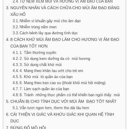
TỰ NẾM XEM MÙI VÀ HƯƠNG VỊ ÂM ĐẠO CỦA BẠN
NGUYÊN NHÂN VÀ CÁCH CHỮA CHO MÙI ÂM ĐẠO ĐÁNG
XẤU HỔ
Nhiễm vi khuẩn gây mùi cho âm đạo
Nhiễm trùng nấm men
Cách bênh lây qua đường tình dục
8 CÁCH KHỬ MÙI ÂM ĐẠO LÀM CHO HƯƠNG VỊ ÂM ĐẠO
CỦA BẠN TỐT HƠN
1. Tắm thường xuyên
2. Sử dụng kem dưỡng da có mùi hương
3. Sử dụng chất khử mùi
4. Mang theo khăn lau ướt cho trẻ em
5. Khử mùi tủ quần áo của bạn
6. Mang theo kẹo cao su (thoát khỏi mùi hôi miệng)
7. Làm sạch quần áo của bạn
8. Tránh những thực phẩm có thể khiến bạn ngửi thấy mùi
CHUẨN BỊ CHO TÌNH DỤC VỚI MÙI ÂM ĐẠO TỐT NHẤT
Vẫn tươi ngon hơn, thơm tho dài lâu hơn
CẢI THIỆN VỊ GIÁC VÀ KHỨU GIÁC KHI QUAN HỆ TÌNH
DỤC
ĐỪNG ĐỔ MỒ HÔI