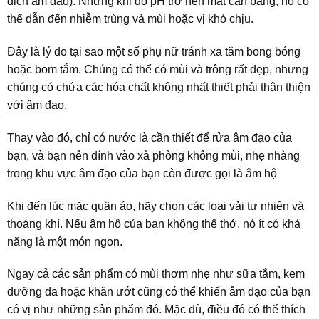
dịch âm đạo). Nhưng khi độ pH trở nên mất cân bằng, nó có
thể dẫn đến nhiễm trùng và mùi hoặc vị khó chịu.
Đây là lý do tại sao một số phụ nữ tránh xa tắm bong bóng
hoặc bom tắm. Chúng có thể có mùi và trông rất đẹp, nhưng
chúng có chứa các hóa chất không nhất thiết phải thân thiện
với âm đạo.
Thay vào đó, chỉ có nước là cần thiết để rửa âm đạo của
bạn, và bạn nên dính vào xà phòng không mùi, nhẹ nhàng
trong khu vực âm đạo của bạn còn được gọi là âm hộ
Khi đến lúc mặc quần áo, hãy chọn các loại vải tự nhiên và
thoáng khí. Nếu âm hộ của bạn không thể thở, nó ít có khả
năng là một món ngon.
Ngay cả các sản phẩm có mùi thơm nhẹ như sữa tắm, kem
dưỡng da hoặc khăn ướt cũng có thể khiến âm đạo của bạn
có vị như những sản phẩm đó. Mặc dù, điều đó có thể thích