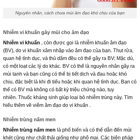
Nguyên nhân, cách chưa mùi âm đạo khó chịu của bạn
Nhiễm vi khuẩn gây mùi cho âm đạo
Nhiễm vi khuẩn
, còn được gọi là nhiễm khuẩn âm đạo
(BV), do vi khuẩn xâm nhập vào âm đạo của bạn. Thụt rửa,
quan hệ tình dục, và thủ dâm đều có thể gây ra BV; Mặc dù,
có một loạt các lý do khác. BV có thể là nguyên nhân gây ra
mùi tanh và bạn cũng có thể bị tiết dịch và đau hoặc khó
chịu, đặc biệt là khi đi tiểu hoặc khi quan hệ tình dục. Bạn có
thể có BV mà không có bất kỳ triệu chứng nào, tuy
nhiên. Thuốc kháng sinh giúp loại bỏ nhiễm trùng này. Tìm
hiểu thêm về viêm âm đạo do vi khuẩn .
Nhiễm trùng nấm men
Nhiễm trùng nấm men
là phổ biến và có thể dẫn đến mùi
khét cũng như chất thải giống như phô mai. Các biện pháp