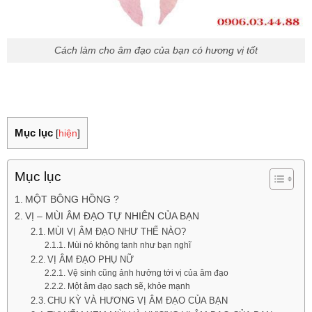
Cách làm cho âm đạo của bạn có hương vị tốt
Mục lục
[
hiện
]
Mục lục
MỘT BÔNG HỒNG ?
VỊ – MÙI ÂM ĐẠO TỰ NHIÊN CỦA BẠN
MÙI VỊ ÂM ĐẠO NHƯ THẾ NÀO?
Mùi nó không tanh như bạn nghĩ
VỊ ÂM ĐẠO PHỤ NỮ
Vệ sinh cũng ảnh hưởng tới vị của âm đạo
Một âm đạo sạch sẽ, khỏe mạnh
CHU KỲ VÀ HƯƠNG VỊ ÂM ĐẠO CỦA BẠN