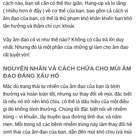
cách nào, bạn sẽ cần có thể thư giãn. Hang-up và lo lắng
( nhiều hơn ở đây ) về cơ thể của bạn, bao gồm cả cách vị
âm đạo của bạn, có thể là thủ phạm khó khăn khiến bạn khó
tận hưởng và thậm chí cực khoái.
Vậy âm đạo có vị như thế nào? Không có câu trả lời duy
nhất. Nhưng đó là một phần của những gì làm cho âm đạo
rất tuyệt vời!
NGUYÊN NHÂN VÀ CÁCH CHỮA CHO MÙI ÂM
ĐẠO ĐÁNG XẤU HỔ
Mặc dù trạng thái tự nhiên của âm đạo của bạn là bình
thường và hoàn toàn tốt, nhưng sự thay đổi về mùi, đặc biệt
là nếu nó trở nên khó chịu, có thể là dấu hiệu của một điều
gì đó không bình thường. Chúng tôi đặc biệt nói về nhiễm
trùng – vi khuẩn, lây truyền qua đường tình dục và nấm
men. Mỗi trong số các bệnh nhiễm trùng này làm thay đổi hệ
sinh thái của âm đạo của bạn, dẫn đến mùi khó chịu (và mùi