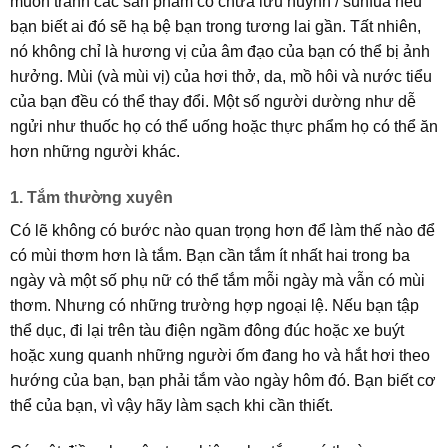
muốn tránh các sản phẩm có chứa lưu huỳnh / sunfua nếu
bạn biết ai đó sẽ hạ bệ bạn trong tương lai gần. Tất nhiên,
nó không chỉ là hương vị của âm đạo của bạn có thể bị ảnh
hưởng. Mùi (và mùi vị) của hơi thở, da, mồ hôi và nước tiểu
của bạn đều có thể thay đổi. Một số người dường như dễ
ngửi như thuốc họ có thể uống hoặc thực phẩm họ có thể ăn
hơn những người khác.
1. Tắm thường xuyên
Có lẽ không có bước nào quan trọng hơn để làm thế nào để
có mùi thơm hơn là tắm. Bạn cần tắm ít nhất hai trong ba
ngày và một số phụ nữ có thể tắm mỗi ngày mà vẫn có mùi
thơm. Nhưng có những trường hợp ngoại lệ. Nếu bạn tập
thể dục, đi lại trên tàu điện ngầm đông đúc hoặc xe buýt
hoặc xung quanh những người ốm đang ho và hắt hơi theo
hướng của bạn, bạn phải tắm vào ngày hôm đó. Bạn biết cơ
thể của bạn, vì vậy hãy làm sạch khi cần thiết.