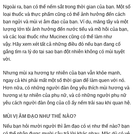
Ngoài ra, bạn có thể nếm sắt trong thời gian của bạn. Một số
loại thuốc và thực phẩm cũng có thể ảnh hưởng đến cách
bạn ngửi và mùi vị âm đạo của bạn. Ví dụ, măng tây và một
lượng lớn tỏi ảnh hưởng đến nước tiểu và mồ hôi của bạn,
và các loại thuốc như Mucinex cũng có thể làm như
vậy. Hãy xem xét tất cả những điều đó nếu bạn đang cố
gắng tìm ra lý do tại sao bạn đột nhiên không có mùi tuyệt
vời.
Nhưng mùi xạ hương tự nhiên của bạn vẫn khỏe mạnh,
ngay cả khi phải mất một số thời gian để làm quen với nó.
Hơn nữa, có những người đàn ông yêu thích mùi hương và
hương vị tự nhiên của phụ nữ, và có những người phụ nữ
yêu cách người đàn ông của cô ấy nếm trải sau khi quan hệ.
MÙI VỊ ÂM ĐẠO NHƯ THẾ NÀO?
Nếu bạn hỏi mười người thì âm đạo có vị như thế nào? bạn
có thể nhận được mười câu trả lời khác nhau. Mặc dù có vẻ