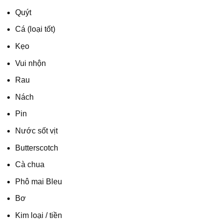
Quýt
Cá (loại tốt)
Kẹo
Vui nhộn
Rau
Nách
Pin
Nước sốt vịt
Butterscotch
Cà chua
Phô mai Bleu
Bơ
Kim loại / tiền