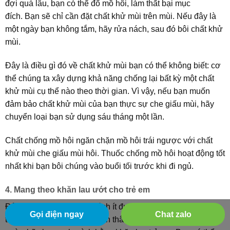
đợi quá lâu, bạn có thể đổ mồ hôi, làm thất bại mục
đích. Bạn sẽ chỉ cần đặt chất khử mùi trên mùi. Nếu đây là
một ngày bạn không tắm, hãy rửa nách, sau đó bôi chất khử
mùi.
Đây là điều gì đó về chất khử mùi bạn có thể không biết: cơ
thể chúng ta xây dựng khả năng chống lại bất kỳ một chất
khử mùi cụ thể nào theo thời gian. Vì vậy, nếu bạn muốn
đảm bảo chất khử mùi của bạn thực sự che giấu mùi, hãy
chuyển loại bạn sử dụng sáu tháng một lần.
Chất chống mồ hôi ngăn chặn mồ hôi trái ngược với chất
khử mùi che giấu mùi hôi. Thuốc chống mồ hôi hoạt động tốt
nhất khi bạn bôi chúng vào buổi tối trước khi đi ngủ.
4. Mang theo khăn lau ướt cho trẻ em
Đây là một trong những cách ít được biết đến để có mùi
Gọi điện ngay
Chat zalo
thơm. Nếu bạn cảm thấy bản thân bị ra mồ hôi vào ban