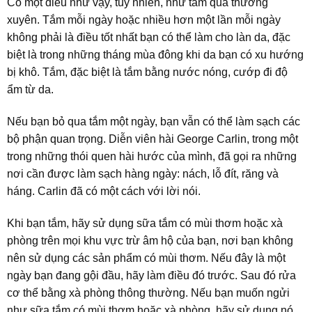
Có một điều như vậy, tuy nhiên, như tắm quá thường
xuyên. Tắm mỗi ngày hoặc nhiều hơn một lần mỗi ngày
không phải là điều tốt nhất bạn có thể làm cho làn da, đặc
biệt là trong những tháng mùa đông khi da bạn có xu hướng
bị khô. Tắm, đặc biệt là tắm bằng nước nóng, cướp đi độ
ẩm từ da.
Nếu bạn bỏ qua tắm một ngày, bạn vẫn có thể làm sạch các
bộ phận quan trọng. Diễn viên hài George Carlin, trong một
trong những thói quen hài hước của mình, đã gọi ra những
nơi cần được làm sạch hàng ngày: nách, lỗ đít, răng và
háng. Carlin đã có một cách với lời nói.
Khi bạn tắm, hãy sử dụng sữa tắm có mùi thơm hoặc xà
phòng trên mọi khu vực trừ âm hộ của bạn, nơi bạn không
nên sử dụng các sản phẩm có mùi thơm. Nếu đây là một
ngày bạn đang gội đầu, hãy làm điều đó trước. Sau đó rửa
cơ thể bằng xà phòng thông thường. Nếu bạn muốn ngửi
như sữa tắm có mùi thơm hoặc xà phòng, hãy sử dụng nó