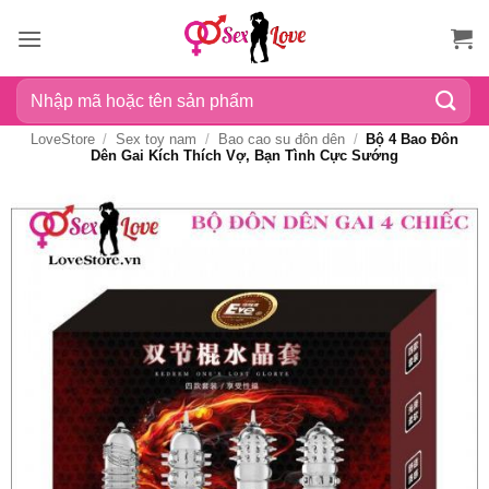
Bỏ
qua
nội
Tìm
dung
kiếm:
LoveStore
/
Sex toy nam
/
Bao cao su đôn dên
/
Bộ 4 Bao Đôn
Dên Gai Kích Thích Vợ, Bạn Tình Cực Sướng