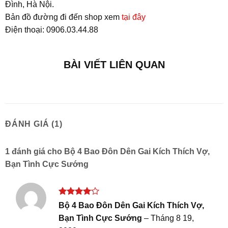
Đình, Hà Nội.
Bản đồ đường đi đến shop xem
tại đây
Điện thoại: 0906.03.44.88
BÀI VIẾT LIÊN QUAN
ĐÁNH GIÁ (1)
1 đánh giá cho
Bộ 4 Bao Đôn Dên Gai Kích Thích Vợ,
Bạn Tình Cực Sướng
Được
Bộ 4 Bao Đôn Dên Gai Kích Thích Vợ,
xếp hạng
Bạn Tình Cực Sướng
–
Tháng 8 19,
4
5 sao