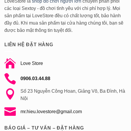
LoveStore là
shop đồ chơi người lớn
chuyên phân phối
các loại Sextoy - đồ chơi tình yêu với chi phí hợp lý. Mọi
sản phẩm tại LoveStore đều có chất lượng tốt, bảo hành
đầy đủ. Khi mua sản phẩm tại cửa hàng chúng tôi, bạn sẽ
được bảo mật thông tin tuyệt đối.
LIÊN HỆ ĐẶT HÀNG
Love Store
0906.03.44.88
Số 23 Nguyễn Công Hoan, Giảng Võ, Ba Đình, Hà
Nội
mr.hieu.lovestore@gmail.com
BÁO GIÁ – TƯ VẤN – ĐẶT HÀNG