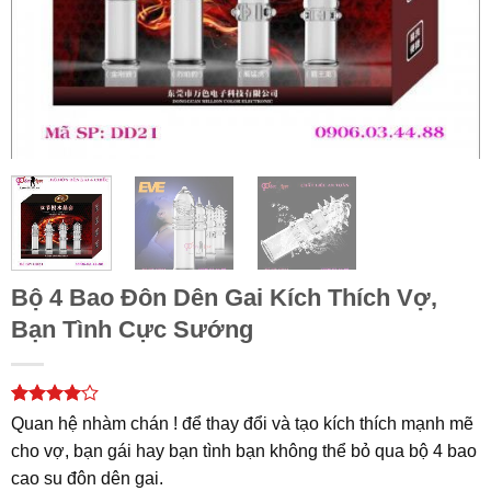
Bộ 4 Bao Đôn Dên Gai Kích Thích Vợ,
Bạn Tình Cực Sướng
4
1
trên 5
Quan hệ nhàm chán ! để thay đổi và tạo kích thích mạnh mẽ
dựa trên
cho vợ, bạn gái hay bạn tình bạn không thể bỏ qua bộ 4 bao
đánh giá
cao su đôn dên gai.