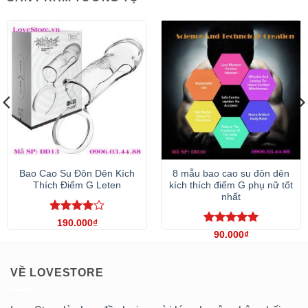
Bao Cao Su Đôn Dên Kích
8 mẫu bao cao su đôn dên
Thích Điểm G Leten
kích thích điểm G phụ nữ tốt
nhất
Được
190.000
₫
xếp hạng
Được xếp
90.000
₫
4
5 sao
hạng
5
5
sao
VỀ LOVESTORE