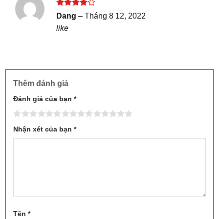
Được
Dang
–
Tháng 8 12, 2022
xếp hạng
like
4
5 sao
Thêm đánh giá
Đánh giá của bạn
*
Nhận xét của bạn
*
Tên
*