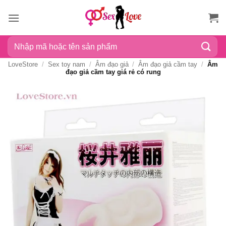
Bỏ
qua
nội
Tìm
dung
kiếm:
LoveStore
/
Sex toy nam
/
Âm đạo giả
/
Âm đạo giả cầm tay
/
Âm
đạo giả cầm tay giá rẻ có rung