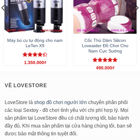
Máy bú cu tự động cho nam
Cốc Thủ Dâm Silicon
LeTen X9
Loveaider Đồ Chơi Cho
Nam Cực Sướng
Được xếp
1.350.000
₫
hạng
4.33
Được xếp
490.000
₫
5 sao
hạng
5
5
sao
VỀ LOVESTORE
LoveStore là
shop đồ chơi người lớn
chuyên phân phối
các loại Sextoy - đồ chơi tình yêu với chi phí hợp lý. Mọi
sản phẩm tại LoveStore đều có chất lượng tốt, bảo hành
đầy đủ. Khi mua sản phẩm tại cửa hàng chúng tôi, bạn sẽ
được bảo mật thông tin tuyệt đối.