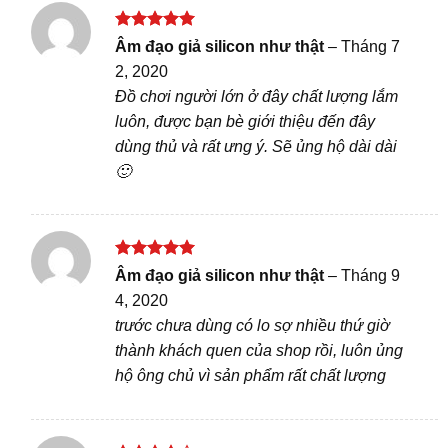
Được xếp
Âm đạo giả silicon như thật
–
Tháng 7
hạng
5
5
2, 2020
sao
Đồ chơi người lớn ở đây chất lượng lắm
luôn, được bạn bè giới thiệu đến đây
dùng thủ và rất ưng ý. Sẽ ủng hộ dài dài
🙂
Được xếp
Âm đạo giả silicon như thật
–
Tháng 9
hạng
5
5
4, 2020
sao
trước chưa dùng có lo sợ nhiều thứ giờ
thành khách quen của shop rồi, luôn ủng
hộ ông chủ vì sản phẩm rất chất lượng