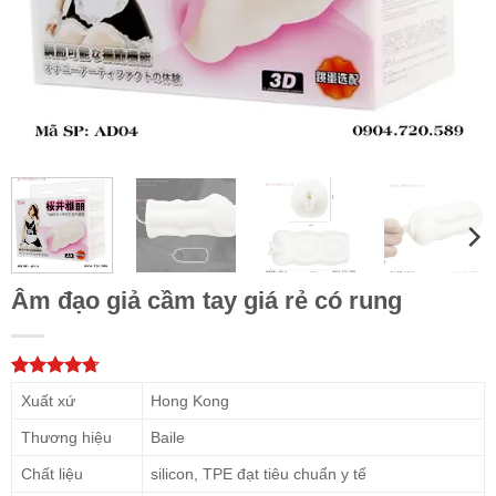
Âm đạo giả cầm tay giá rẻ có rung
4.67
3
trên
Xuất xứ
Hong Kong
5 dựa trên
đánh giá
Thương hiệu
Baile
Chất liệu
silicon, TPE đạt tiêu chuẩn y tế