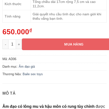
Tổng chiều dài 17cm rộng 7,5 cm và cao
Kích thước
11,2cm.
Giải quyết nhu cầu tình dục cho nam giới khi
Tính năng
thiếu vắng bạn tình.
650.000
₫
Âm đạo có lông mu và hậu môn có rung số lượng
MUA HÀNG
Mã:
AD06
Danh mục:
Âm đạo giả
Thương hiệu:
Baile sex toys
MÔ TẢ
Âm đạo có lông mu và hậu môn có rung tùy chỉnh
được