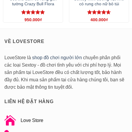
tường Crazy Bull Flora
có rung cho nữ bỏ túi
Được xếp
Được xếp
950.000
₫
400.000
₫
hạng
5
5
hạng
4.67
sao
5 sao
VỀ LOVESTORE
LoveStore là
shop đồ chơi người lớn
chuyên phân phối
các loại Sextoy - đồ chơi tình yêu với chi phí hợp lý. Mọi
sản phẩm tại LoveStore đều có chất lượng tốt, bảo hành
đầy đủ. Khi mua sản phẩm tại cửa hàng chúng tôi, bạn sẽ
được bảo mật thông tin tuyệt đối.
LIÊN HỆ ĐẶT HÀNG
Love Store