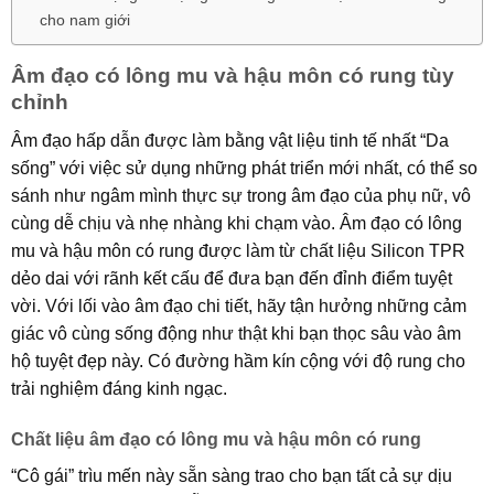
cho nam giới
Âm đạo có lông mu và hậu môn có rung tùy
chỉnh
Âm đạo hấp dẫn được làm bằng vật liệu tinh tế nhất “Da
sống” với việc sử dụng những phát triển mới nhất, có thể so
sánh như ngâm mình thực sự trong âm đạo của phụ nữ, vô
cùng dễ chịu và nhẹ nhàng khi chạm vào. Âm đạo có lông
mu và hậu môn có rung được làm từ chất liệu Silicon TPR
dẻo dai với rãnh kết cấu để đưa bạn đến đỉnh điểm tuyệt
vời. Với lối vào âm đạo chi tiết, hãy tận hưởng những cảm
giác vô cùng sống động như thật khi bạn thọc sâu vào âm
hộ tuyệt đẹp này. Có đường hầm kín cộng với độ rung cho
trải nghiệm đáng kinh ngạc.
Chất liệu âm đạo có lông mu và hậu môn có rung
“Cô gái” trìu mến này sẵn sàng trao cho bạn tất cả sự dịu