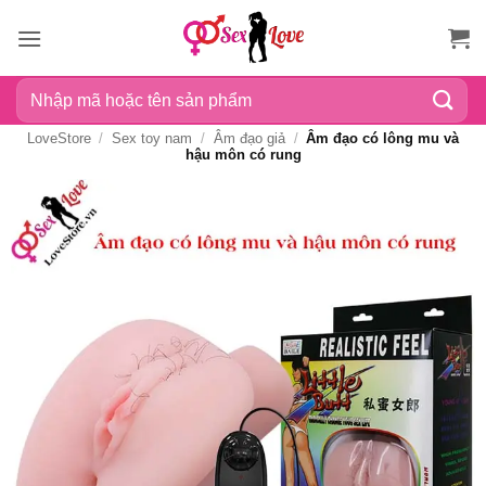
Bỏ
qua
nội
Tìm
dung
kiếm:
LoveStore
/
Sex toy nam
/
Âm đạo giả
/
Âm đạo có lông mu và
hậu môn có rung